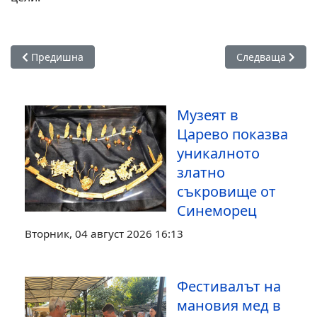
Предишна статия: Дигитална етика в действие: Бинарен ур
Следваща стати
Предишна
Следваща
Музеят в
Царево показва
уникалното
златно
съкровище от
Синеморец
Вторник, 04 август 2026 16:13
Фестивалът на
мановия мед в