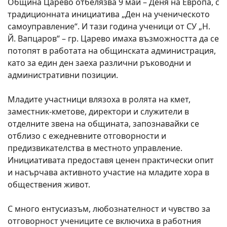
Община Царево отбелязва 9 май – Деня на Европа, с
традиционната инициатива „Ден на ученическото
самоуправление“. И тази година ученици от СУ „Н.
Й. Вапцаров“ – гр. Царево имаха възможността да се
потопят в работата на общинската администрация,
като за един ден заеха различни ръководни и
административни позиции.
Младите участници влязоха в ролята на кмет,
заместник-кметове, директори и служители в
отделните звена на общината, запознавайки се
отблизо с ежедневните отговорности и
предизвикателства в местното управление.
Инициативата предоставя ценен практически опит
и насърчава активното участие на младите хора в
обществения живот.
С много ентусиазъм, любознателност и чувство за
отговорност учениците се включиха в работния