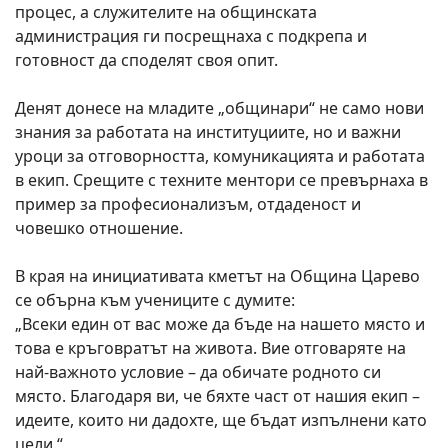
процес, а служителите на общинската
администрация ги посрещнаха с подкрепа и
готовност да споделят своя опит.
Денят донесе на младите „общинари“ не само нови
знания за работата на институциите, но и важни
уроци за отговорността, комуникацията и работата
в екип. Срещите с техните ментори се превърнаха в
пример за професионализъм, отдаденост и
човешко отношение.
В края на инициативата кметът на Община Царево
се обърна към учениците с думите:
„Всеки един от вас може да бъде на нашето място и
това е кръговратът на живота. Вие отговаряте на
най-важното условие – да обичате родното си
място. Благодаря ви, че бяхте част от нашия екип –
идеите, които ни дадохте, ще бъдат изпълнени като
цели.“