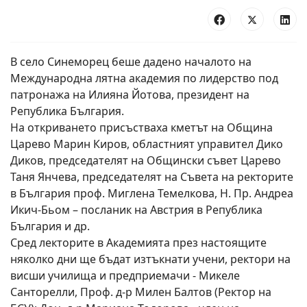
В село Синеморец беше дадено началото на
Международна лятна академия по лидерство под
патронажа на Илияна Йотова, президент на
Република България.
На откриването присъстваха кметът на Община
Царево Марин Киров, областният управител Дико
Диков, председателят на Общински съвет Царево
Таня Янчева, председателят на Съвета на ректорите
в България проф. Миглена Темелкова, Н. Пр. Андреа
Икич-Бьом – посланик на Австрия в Република
България и др.
Сред лекторите в Академията през настоящите
няколко дни ще бъдат изтъкнати учени, ректори на
висши училища и предприемачи - Микеле
Санторелли, Проф. д-р Милен Балтов (Ректор на