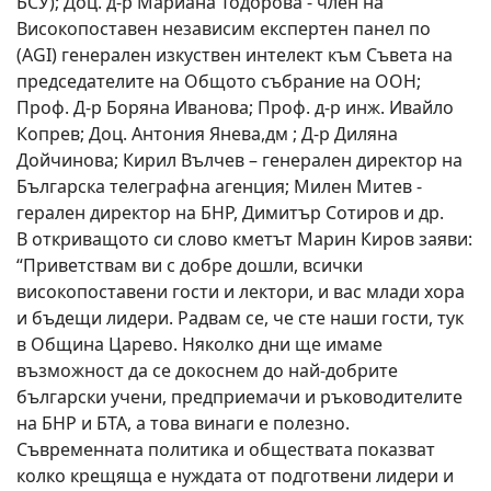
БСУ); Доц. д-р Мариана Тодорова - член на
Високопоставен независим експертен панел по
(AGI) генерален изкуствен интелект към Съвета на
председателите на Общото събрание на ООН;
Проф. Д-р Боряна Иванова; Проф. д-р инж. Ивайло
Копрев; Доц. Антония Янева,дм ; Д-р Диляна
Дойчинова; Кирил Вълчев – генерален директор на
Българска телеграфна агенция; Милен Митев -
герален директор на БНР, Димитър Сотиров и др.
В откриващото си слово кметът Марин Киров заяви:
“Приветствам ви с добре дошли, всички
високопоставени гости и лектори, и вас млади хора
и бъдещи лидери. Радвам се, че сте наши гости, тук
в Община Царево. Няколко дни ще имаме
възможност да се докоснем до най-добрите
български учени, предприемачи и ръководителите
на БНР и БТА, а това винаги е полезно.
Съвременната политика и обществата показват
колко крещяща е нуждата от подготвени лидери и