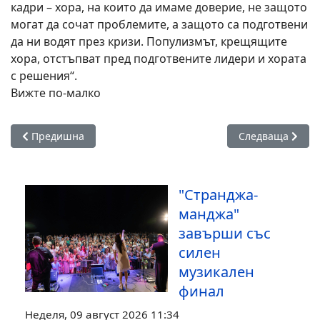
кадри – хора, на които да имаме доверие, не защото
могат да сочат проблемите, а защото са подготвени
да ни водят през кризи. Популизмът, крещящите
хора, отстъпват пред подготвените лидери и хората
с решения“.
Вижте по-малко
Предишна статия: VII издание на фестивала „Велека Фест“
Следваща стати
Предишна
Следваща
"Странджа-
манджа"
завърши със
силен
музикален
финал
Неделя, 09 август 2026 11:34