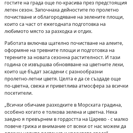
гостите на града още по‑красива през предстоящия
летен сезон. Започнаха дейностите по пролетно
почистване и облагородяване на зелените площи,
които са част от ежегодната подготовка на
любимото място за разходка и отдих.
Работата включва щателно почистване на алеите,
оформяне на тревните площи и подготовка на
терените за новата сезонна растителност. И тази
година се извършва обновяване на цветните лехи,
които ще бъдат засадени с разнообразни
пролетно‑летни цветя. Целта е да се създаде още
по‑цветна, свежа и приветлива атмосфера за всички
посетители.
„Всички обичаме разходките в Морската градина,
особено когато е толкова зелена и цветна. Нека
заедно я превърнем в гордостта на Царево - с малко
повече грижа и внимание от всеки от нас можем да