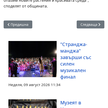
опазим новите растения и красивата среда“,
споделят от общината.
Предишна статия: За първи път „София Филм Фест“ гостува
Следваща статия
Предишна
Следваща
"Странджа-
манджа"
завърши със
силен
музикален
финал
Неделя, 09 август 2026 11:34
Музеят в