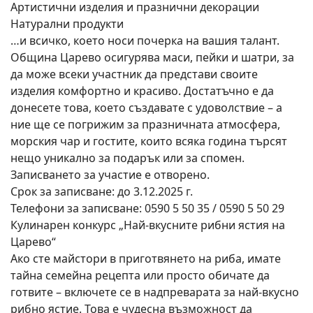
Артистични изделия и празнични декорации
Натурални продукти
…и всичко, което носи почерка на вашия талант.
Община Царево осигурява маси, пейки и шатри, за
да може всеки участник да представи своите
изделия комфортно и красиво. Достатъчно е да
донесете това, което създавате с удоволствие – а
ние ще се погрижим за празничната атмосфера,
морския чар и гостите, които всяка година търсят
нещо уникално за подарък или за спомен.
Записването за участие е отворено.
Срок за записване: до 3.12.2025 г.
Телефони за записване: 0590 5 50 35 / 0590 5 50 29
Кулинарен конкурс „Най-вкусните рибни ястия на
Царево“
Ако сте майстори в приготвянето на риба, имате
тайна семейна рецепта или просто обичате да
готвите – включете се в надпреварата за най-вкусно
рибно ястие. Това е чудесна възможност да