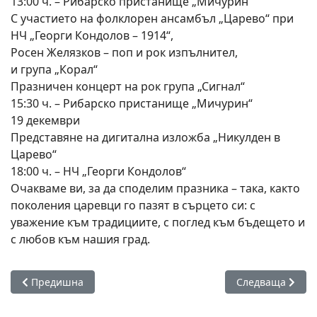
13:00 ч. – Рибарско пристанище „Мичурин“
С участието на фолклорен ансамбъл „Царево“ при
НЧ „Георги Кондолов – 1914“,
Росен Желязков – поп и рок изпълнител,
и група „Корал“
Празничен концерт на рок група „Сигнал“
15:30 ч. – Рибарско пристанище „Мичурин“
19 декември
Представяне на дигитална изложба „Никулден в
Царево“
18:00 ч. – НЧ „Георги Кондолов“
Очакваме ви, за да споделим празника – така, както
поколения царевци го пазят в сърцето си: с
уважение към традициите, с поглед към бъдещето и
с любов към нашия град.
Предишна статия: „Внимателни от малки“ – ДГ „Ален Мак“ 
Следваща статия
Предишна
Следваща