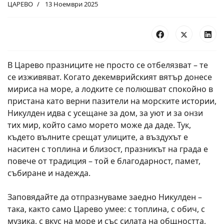
ЦАРЕВО
13 Ноември 2025
В Царево празниците не просто се отбелязват – те
се изживяват. Когато декемврийският вятър донесе
мириса на море, а лодките се полюшват спокойно в
пристана като верни пазители на морските истории,
Никулден идва с усещане за дом, за уют и за онзи
тих мир, който само морето може да даде. Тук,
където вълните срещат улиците, а въздухът е
наситен с топлина и близост, празникът на града е
повече от традиция – той е благодарност, памет,
събиране и надежда.
Заповядайте да отпразнуваме заедно Никулден –
така, както само Царево умее: с топлина, с обич, с
музика, с вкус на море и със силата на общността,