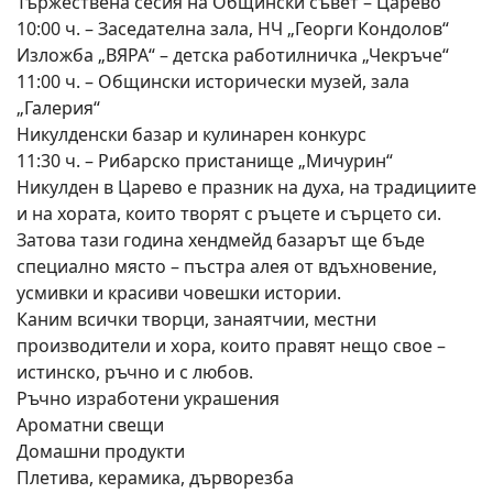
Тържествена сесия на Общински съвет – Царево
10:00 ч. – Заседателна зала, НЧ „Георги Кондолов“
Изложба „ВЯРА“ – детска работилничка „Чекръче“
11:00 ч. – Общински исторически музей, зала
„Галерия“
Никулденски базар и кулинарен конкурс
11:30 ч. – Рибарско пристанище „Мичурин“
Никулден в Царево е празник на духа, на традициите
и на хората, които творят с ръцете и сърцето си.
Затова тази година хендмейд базарът ще бъде
специално място – пъстра алея от вдъхновение,
усмивки и красиви човешки истории.
Каним всички творци, занаятчии, местни
производители и хора, които правят нещо свое –
истинско, ръчно и с любов.
Ръчно изработени украшения
Ароматни свещи
Домашни продукти
Плетива, керамика, дърворезба