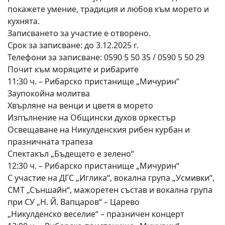
покажете умение, традиция и любов към морето и
кухнята.
Записването за участие е отворено.
Срок за записване: до 3.12.2025 г.
Телефони за записване: 0590 5 50 35 / 0590 5 50 29
Почит към моряците и рибарите
11:30 ч. – Рибарско пристанище „Мичурин“
Заупокойна молитва
Хвърляне на венци и цветя в морето
Изпълнение на Общински духов оркестър
Освещаване на Никулденския рибен курбан и
празничната трапеза
Спектакъл „Бъдещето е зелено“
12:30 ч. – Рибарско пристанище „Мичурин“
С участие на ДГС „Иглика“, вокална група „Усмивки“,
СМТ „Съншайн“, мажоретен състав и вокална група
при СУ „Н. Й. Вапцаров“ – Царево
„Никулденско веселие“ – празничен концерт