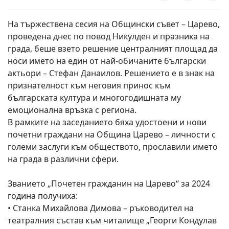
На тържествена сесия на Общински съвет – Царево,
проведена днес по повод Никулден и празника на
града, беше взето решение централният площад да
носи името на един от най-обичаните български
актьори – Стефан Данаилов. Решението е в знак на
признателност към неговия принос към
българската култура и многогодишната му
емоционална връзка с региона.
В рамките на заседанието бяха удостоени и нови
почетни граждани на Община Царево – личности с
големи заслуги към обществото, прославили името
на града в различни сфери.
Званието „Почетен гражданин на Царево“ за 2024
година получиха:
• Станка Михайлова Димова – ръководител на
театралния състав към читалище „Георги Кондулав