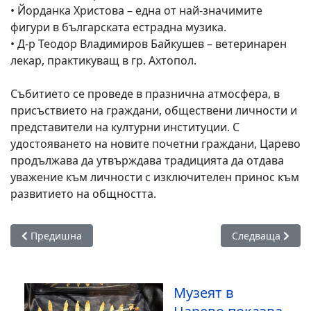
• Йорданка Христова – една от най-значимите
фигури в българската естрадна музика.
• Д-р Теодор Владимиров Байкушев – ветеринарен
лекар, практикуващ в гр. Ахтопол.
Събитието се проведе в празнична атмосфера, в
присъствието на граждани, обществени личности и
представители на културни институции. С
удостояването на новите почетни граждани, Царево
продължава да утвърждава традицията да отдава
уважение към личности с изключителен принос към
развитието на общността.
Предишна статия: Сигнал“ постави впечатляващ финал на
Следваща статия
Предишна
Следваща
Музеят в