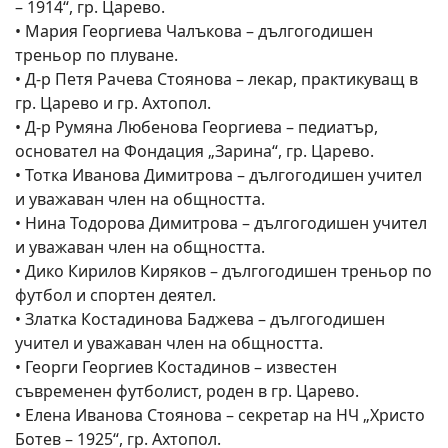
– 1914“, гр. Царево.
• Мария Георгиева Чалъкова – дългогодишен
треньор по плуване.
• Д-р Петя Рачева Стоянова – лекар, практикуващ в
гр. Царево и гр. Ахтопол.
• Д-р Румяна Любенова Георгиева – педиатър,
основател на Фондация „Зарина“, гр. Царево.
• Тотка Иванова Димитрова – дългогодишен учител
и уважаван член на общността.
• Нина Тодорова Димитрова – дългогодишен учител
и уважаван член на общността.
• Дико Кирилов Киряков – дългогодишен треньор по
футбол и спортен деятел.
• Златка Костадинова Баджева – дългогодишен
учител и уважаван член на общността.
• Георги Георгиев Костадинов – известен
съвременен футболист, роден в гр. Царево.
• Елена Иванова Стоянова – секретар на НЧ „Христо
Ботев – 1925“, гр. Ахтопол.