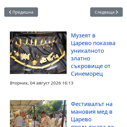
Предишна статия: Пътищата в община Царево са почистен
Следваща стати
Предишна
Следваща
Музеят в
Царево показва
уникалното
златно
съкровище от
Синеморец
Вторник, 04 август 2026 16:13
Фестивалът на
мановия мед в
Царево
продължава до