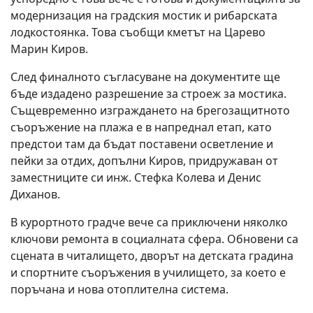
модернизация на градския мостик и рибарската
лодкостоянка. Това съобщи кметът на Царево
Марин Киров.
След финалното съгласуване на документите ще
бъде издадено разрешение за строеж за мостика.
Същевременно изграждането на брегозащитното
съоръжение на плажа е в напреднал етап, като
предстои там да бъдат поставени осветление и
пейки за отдих, допълни Киров, придружаван от
заместниците си инж. Стефка Колева и Денис
Диханов.
В курортното градче вече са приключени няколко
ключови ремонта в социалната сфера. Обновени са
сцената в читалището, дворът на детската градина
и спортните съоръжения в училището, за което е
поръчана и нова отоплителна система.