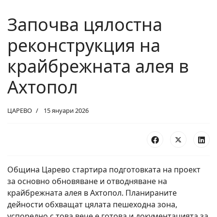
Започва цялостна
реконструкция на
крайбрежната алея в
Ахтопол
ЦАРЕВО
15 януари 2026
Община Царево стартира подготовката на проект
за основно обновяване и отводняване на
крайбрежната алея в Ахтопол. Планираните
дейности обхващат цялата пешеходна зона,
успоредно с това вече е готова и документацията за