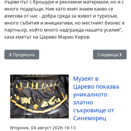
първи път с брошури и рекламни материали, но и с
много подаръци. Ние като екип знаем какво се
изисква от нас - добра среда за живот и туризъм,
много събития и инициативи, но местният бизнес е
партньор, който много надгражда нашите усилия”,
каза кметът на Царево Марин Киров.
Предишна статия: Интересни гости посетиха щанда на общ
Следваща стати
Предишна
Следваща
Музеят в
Царево показва
уникалното
златно
съкровище от
Синеморец
Вторник, 04 август 2026 16:13