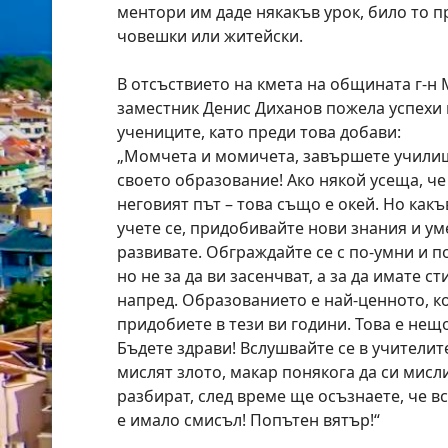
ментори им даде някакъв урок, било то 
човешки или житейски.
В отсъствието на кмета на общината г-н
заместник Денис Диханов пожела успехи 
учениците, като преди това добави:
„Момчета и момичета, завършете училищ
своето образование! Ако някой усеща, че
неговият път – това също е окей. Но какъ
учете се, придобивайте нови знания и ум
развивате. Обграждайте се с по-умни и п
но не за да ви засенчват, а за да имате ст
напред. Образованието е най-ценното, к
придобиете в тези ви години. Това е нещ
Бъдете здрави! Вслушвайте се в учителите
мислят злото, макар понякога да си мисл
разбират, след време ще осъзнаете, че вс
е имало смисъл! Попътен вятър!“