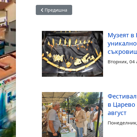
Предишна статия: Фестивалът на Зеленикат
Предишна
Музеят в
уникално
съкровищ
Вторник, 04 
Фестивал
в Царево
август
Понеделник, 