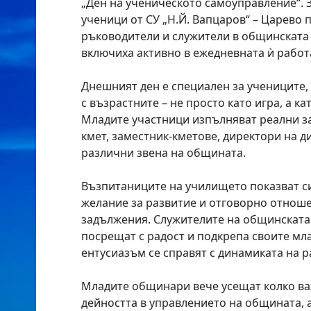
„Ден на ученическото самоуправление“. 
ученици от СУ „Н.Й. Вапцаров“ – Царево 
ръководители и служители в общинската
включиха активно в ежедневната ѝ работ
Днешният ден е специален за учениците,
с възрастните – не просто като игра, а к
Младите участници изпълняват реални за
кмет, заместник-кметове, директори на д
различни звена на общината.
Възпитаниците на училището показват с
желание за развитие и отговорно отнош
задължения. Служителите на общинскат
посрещат с радост и подкрепа своите мла
ентусиазъм се справят с динамиката на 
Младите общинари вече усещат колко ва
дейността в управлението на общината, а