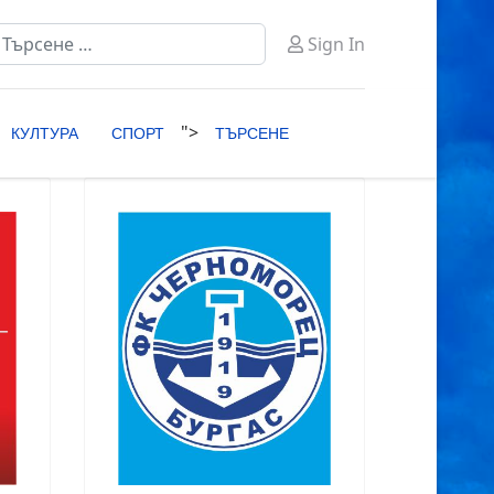
ърсене
Sign In
ype 2 or more characters for results.
">
КУЛТУРА
СПОРТ
ТЪРСЕНЕ