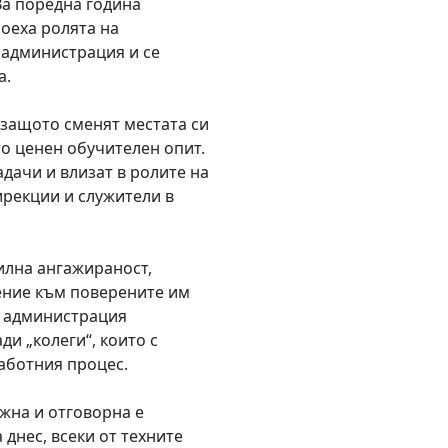
За поредна година
поеха ролята на
 администрация и се
а.
 защото сменят местата си
ато ценен обучителен опит.
дачи и влизат в ролите на
ирекции и служители в
илна ангажираност,
ение към поверените им
а администрация
ди „колеги“, които с
работния процес.
жна и отговорна е
 днес, всеки от техните