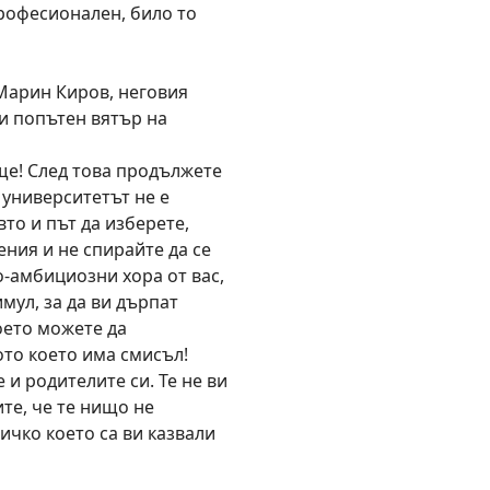
професионален, било то
 Марин Киров, неговия
и попътен вятър на
е! След това продължете
 университетът не е
вто и път да изберете,
ения и не спирайте да се
о-амбициозни хора от вас,
имул, за да ви дърпат
оето можете да
ото което има смисъл!
 и родителите си. Те не ви
ите, че те нищо не
ичко което са ви казвали