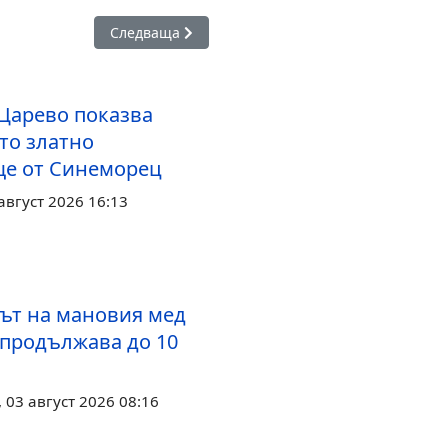
а продължава с празнично настроение в село Българи
Следваща статия: Кметът на Царево Марин Киро
Следваща
 Царево показва
то златно
е от Синеморец
август 2026 16:13
ът на мановия мед
 продължава до 10
03 август 2026 08:16