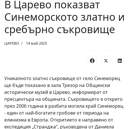
В Царево показват
Синеморското златно и
сребърно съкровище
ЦАРЕВО
14 май 2025
Уникалното златно съкровище от село Синеморец
ще бъде показано в зала Трезор на Общински
исторически музей в Царево, информират от
пресцентъра на общината. Съкровището е открито
през 2006 година в разбита могила край Синеморец
- един от най-богатите гробове от периода на
елинизма в Европа. Откритието е направено от
експедиция „Странджа“, ръководена от Даниела