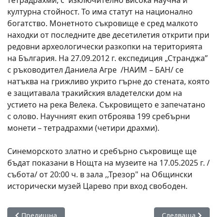
културна стойност. То има статут на национално
богатство. Монетното съкровище е сред малкото
находки от последните две десетилетия открити при
редовни археологически разкопки на територията
на България. На 27.09.2012 г. експедиция „Странджа”
с ръководител Даниела Агре /НАИМ – БАН/ се
натъква на грижливо укрито гърне до стената, която
е защитавала тракийския владетелски дом на
устието на река Велека. Съкровището е запечатано
с олово. Научният екип отброява 199 сребърни
монети – тетрадрахми (четири драхми).
Синеморското златно и сребърно съкровище ще
бъдат показани в Нощта на музеите на 17.05.2025 г. /
събота/ от 20:00 ч. в зала ,,Трезор" на Общински
исторически музей Царево при вход свободен.
Предишна статия: Напредва ремонтът на пътя за село Бро
Следваща статия
Предишна
Следваща