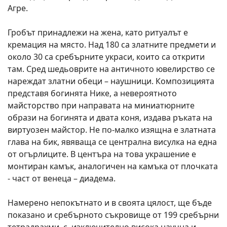
Агре.
Гробът принадлежи на жена, като ритуалът е
кремация на място. Над 180 са златните предмети и
около 30 са сребърните украси, които са открити
там. Сред шедьоврите на античното ювелирство се
нареждат златни обеци – наушници. Композицията
представя богинята Нике, а невероятното
майсторство при направата на миниатюрните
образи на богинята и двата коня, издава ръката на
виртуозен майстор. Не по-малко изящна е златната
глава на бик, явяваща се централна висулка на една
от огърлиците. В центъра на това украшение е
монтиран камък, аналогичен на камъка от плочката
- част от венеца – диадема.
Намерено непокътнато и в своята цялост, ще бъде
показано и сребърното съкровище от 199 сребърни
тетрадрахми, с изключително висока научна и