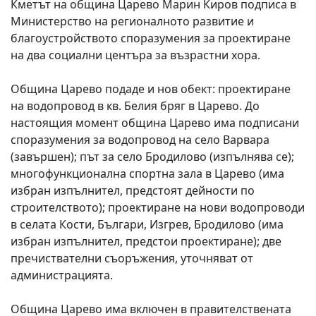
Кметът на община Царево Марин Киров подписа в
Министерство на регионалното развитие и
благоустройството споразумения за проектиране
на два социални центъра за възрастни хора.
Община Царево подаде и нов обект: проектиране
на водопровод в кв. Белия бряг в Царево.
До
настоящия момент община Царево има подписани
споразумения за водопровод на село Варвара
(завършен); път за село Бродилово (изпълнява се);
многофункционална спортна зала в Царево (има
избран изпълнител, предстоят дейности по
строителството); проектиране на нови водопроводи
в селата Кости, Българи, Изгрев, Бродилово (има
избран изпълнител, предстои проектиране); две
пречиствателни съоръжения, уточняват от
администрацията.
Община Царево има включен в правителствената