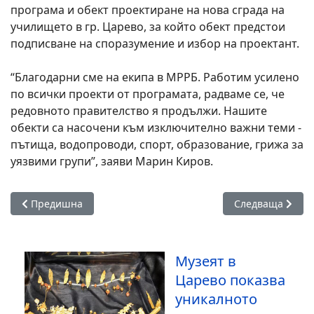
програма и обект проектиране на нова сграда на
училището в гр. Царево, за който обект предстои
подписване на споразумение и избор на проектант.
“Благодарни сме на екипа в МРРБ. Работим усилено
по всички проекти от програмата, радваме се, че
редовното правителство я продължи. Нашите
обекти са насочени към изключително важни теми -
пътища, водопроводи, спорт, образование, грижа за
уязвими групи”, заяви Марин Киров.
Предишна статия: За първи път парад на ретро автомобил
Следваща статия
Предишна
Следваща
Музеят в
Царево показва
уникалното