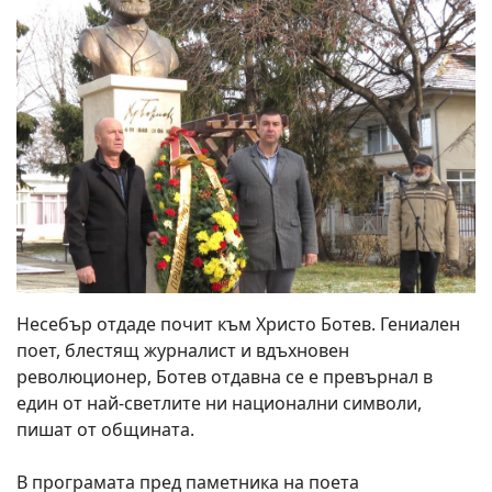
Несебър отдаде почит към Христо Ботев. Гениален
поет, блестящ журналист и вдъхновен
революционер, Ботев отдавна се е превърнал в
един от най-светлите ни национални символи,
пишат от общината.
В програмата пред паметника на поета