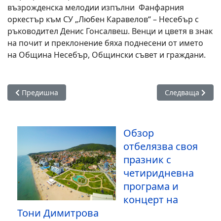
възрожденска мелодии изпълни Фанфарния
оркестър към СУ „Любен Каравелов“ – Несебър с
ръководител Денис Гонсалвеш. Венци и цветя в знак
на почит и преклонение бяха поднесени от името
на Община Несебър, Общински съвет и граждани.
Предишна статия: Общински съветници от ГЕРБ и МОРЕ по
Следваща стати
Предишна
Следваща
Обзор
отбелязва своя
празник с
четиридневна
програма и
концерт на
Тони Димитрова