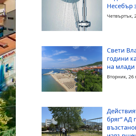
Несебър 
Четвъртък, 
Свети Вла
години ка
на млади
Вторник, 26 
Действия
бряг“ АД 
възстано
извършен