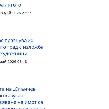
за лятото
28 май 2026 22:35
с празнува 20
то град с изложба
 художници
май 2026 08:48
та на „Слънчев
по казуса с
вяване на имот са
и при спазване на