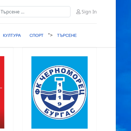
ърсене
Sign In
ype 2 or more characters for results.
">
КУЛТУРА
СПОРТ
ТЪРСЕНЕ