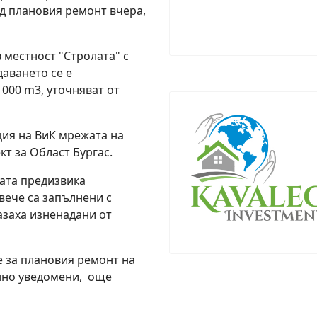
д плановия ремонт вчера,
 местност "Стролата" с
аването се е
000 m3, уточняват от
ция на ВиК мрежата на
т за Област Бургас.
ата предизвика
вече са запълнени с
азаха изненадани от
че за плановия ремонт на
нно уведомени, още