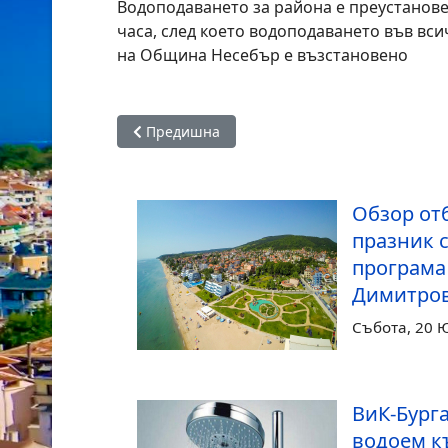
Водоподаването за района е преустановен
часа, след което водоподаването във вси
на Община Несебър е възстановено
Предишна статия: Обзор отбелязва своя пра
Предишна
Обзор от
празник 
програма
Димитро
Събота, 20 
ВиК-Бурга
водоем к