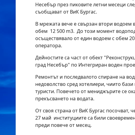
Несебър през пиковите летни месеци сле
съобщават от ВиК Бургас.
В мрежата вече е свързан втори водоем в
обем 12 500 m3. До този момент водопод
осъществявало от един водоем с обем 20 
оператора.
Дейностите са част от обект "Реконструк
град Несебър" по Интегриран воден проек
Ремонтът и последвалото спиране на вод
недоволство сред хотелиери, чиито бази 
туристи. Повечето от мениджърите се ок
прекъсването на водата.
От своя страна от ВиК Бургас посочват, 
27 май институциите са били своевреме
преди повече от месец.