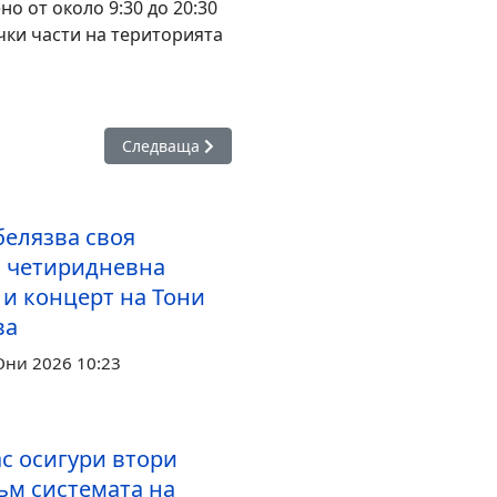
о от около 9:30 до 20:30
чки части на територията
зник с четиридневна програма и концерт на Тони Димитрова
Следваща статия: Свети Влас празнува 20 годин
Следваща
белязва своя
с четиридневна
 и концерт на Тони
ва
Юни 2026 10:23
с осигури втори
ъм системата на