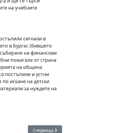
та и ще се търси
ите на учебните
постъпили сигнали в
ето в Бургас (бившето
 събиране на финансови
ебни помагала от страна
торията на община
а постъпили и устни
е по искане на детски
материали за нуждите на
умифициран с шорти
Следваща статия: Несебър иска да възстанови 
Следваща