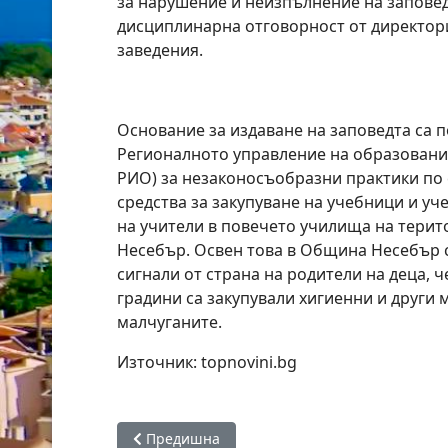
за нарушение и неизпълнение на заповед
дисциплинарна отговорност от директор
заведения.
Основание за издаване на заповедта са 
Регионалното управление на образовани
РИО) за незаконосъобразни практики по
средства за закупуване на учебници и уч
на учители в повечето училища на тери
Несебър. Освен това в Община Несебър с
сигнали от страна на родители на деца, ч
градини са закупували хигиенни и други 
малчуганите.
Източник: topnovini.bg
Предишна статия: Втори труп в Несебър: М
Предишна