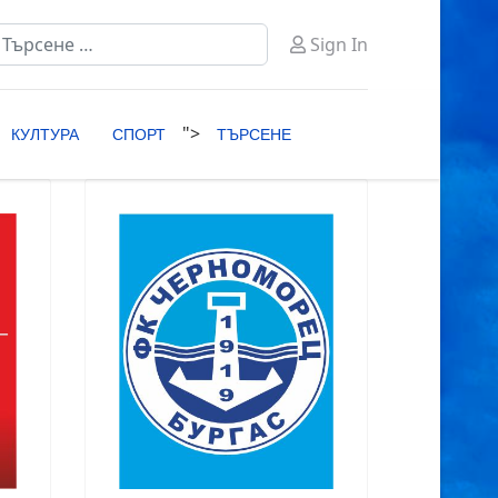
ърсене
Sign In
ype 2 or more characters for results.
">
КУЛТУРА
СПОРТ
ТЪРСЕНЕ