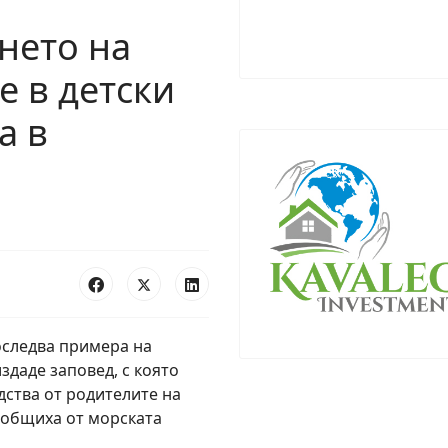
нето на
е в детски
а в
следва примера на
здаде заповед, с която
ства от родителите на
съобщиха от морската