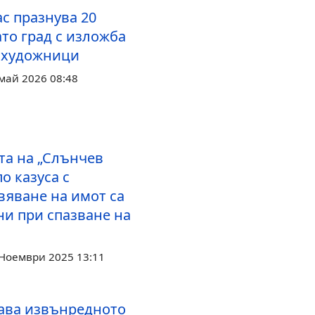
с празнува 20
то град с изложба
 художници
май 2026 08:48
та на „Слънчев
по казуса с
вяване на имот са
и при спазване на
 Ноември 2025 13:11
ва извънредното