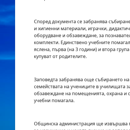
Според документа се забранява събиране
и хигиенни материали, играчки, дидактич
оборудване и обзавеждане, за познавате
комплекти. Единствено учебните помагал
яслена, първа (на 3 години) и втора група
купуват от родителите.
Заповедта забранява още събирането на
семействата на учениците в училищата з
обзавеждане на помещенията, охрана и с
учебни помагала.
Общинска администрация ще извършва п