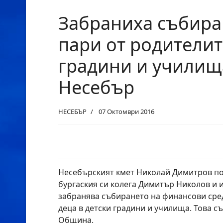
Забраниха събира
пари от родителит
градини и училищ
Несебър
НЕСЕБЪР
07 Октомври 2016
Несебърският кмет Николай Димитров по
бургаския си колега Димитър Николов и и
забранява събирането на финансови сред
деца в детски градини и училища. Това 
Община.