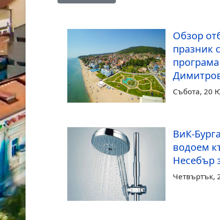
Обзор от
празник 
програма
Димитро
Събота, 20 
ВиК-Бурга
водоем к
Несебър 
Четвъртък, 