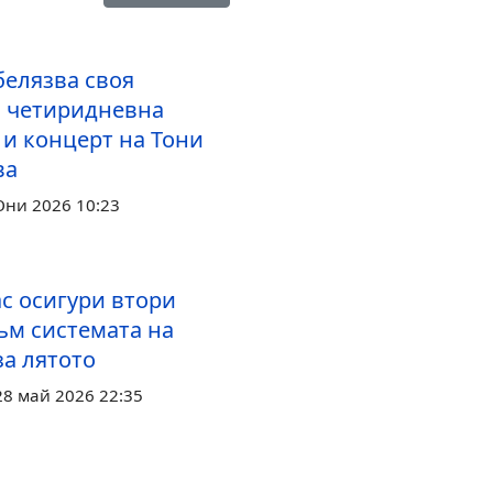
белязва своя
с четиридневна
 и концерт на Тони
ва
Юни 2026 10:23
с осигури втори
ъм системата на
за лятото
28 май 2026 22:35