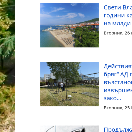
Свети Вла
години ка
на млади
Вторник, 26 
Действия
бряг“ АД 
възстано
извършен
зако...
Вторник, 25
Продължа