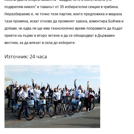
подкрепям никого" и таванът от 35 избирателни секции в чужбина.
Неразбираемо е, че точно тези партии, които предложиха и вкараха
тази промяна, искат отново да променят закона, коментира Бойчев и
добави, че едва ли ще има технологично време поправките да бъдат
приети на първо и второ четене и да се обнародват в Държавен
вестник, за да влязат в сила до изборите.
Източник: 24 часа