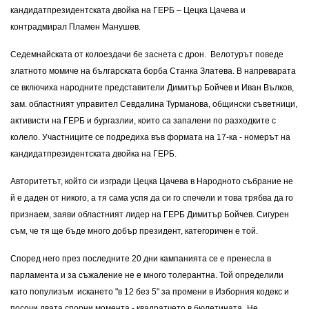
кандидатпрезидентската двойка на ГЕРБ – Цецка Цачева и
контрадмирал Пламен Манушев.
Седемнайската от колоездачи бе заснета с дрон. Велотурът поведе
златното момиче на българската борба Станка Златева. В напреварата
се включиха народните представители Димитър Бойчев и Иван Вълков,
зам. областният управител Севдалина Турманова, общински съветници,
активисти на ГЕРБ и бургазлии, които са запалени по разходките с
колело. Участниците се подредиха във формата на 17-ка - номерът на
кандидатпрезидентската двойка на ГЕРБ.
Авторитетът, който си изгради Цецка Цачева в Народното събрание не
й е даден от никого, а тя сама успя да си го спечели и това трябва да го
признаем, заяви областният лидер на ГЕРБ Димитър Бойчев. Сигурен
съм, че тя ще бъде много добър президент, категоричен е той.
Според него през последните 20 дни кампанията се е пренесла в
парламента и за съжаление не е много толерантна. Той определили
като популизъм искането "в 12 без 5" за промени в Изборния кодекс и
посочи двата спорни момента - квадратчето в бюлетината „Не