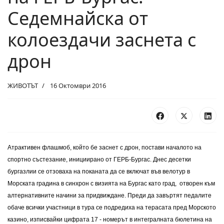
Седемнайска от
колоездачи заснета с
дрон
ЖИВОТЪТ
16 Октомври 2016
Атрактивен флашмоб, който бе заснет с дрон, постави началото на
спортно състезание, инициирано от ГЕРБ-Бургас. Днес десетки
бургазлии
се отзоваха на поканата да се включат във вeлотур в
Морската градина в синхрон с визията на Бургас като град, отворен към
алтернативните начини за придвиждане. Преди да завъртят педалите
обаче всички участници в тура се подредиха на терасата пред Морското
казино, изписвайки цифрата 17 - номерът в интегралната бюлетина на