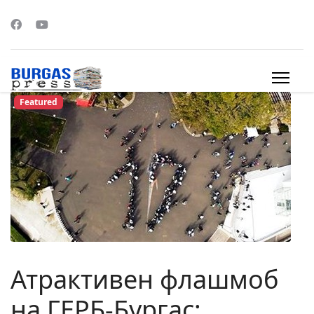
Featured
s.
Атрактивен флашмоб
на ГЕРБ-Бургас: