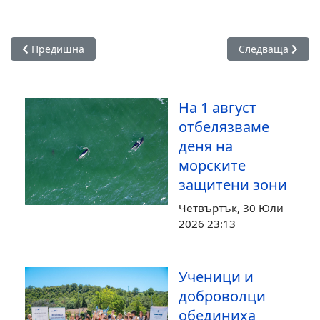
Предишна статия: Прокуратурата разследва побой над уче
Следваща статия
Предишна
Следваща
На 1 август
отбелязваме
деня на
морските
защитени зони
Четвъртък, 30 Юли
2026 23:13
Ученици и
доброволци
обединиха