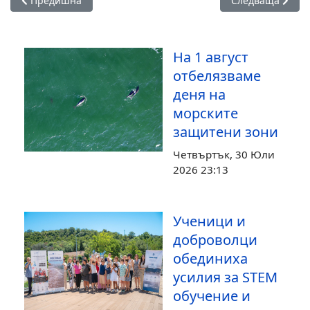
Предишна
Следваща
На 1 август
отбелязваме
деня на
морските
защитени зони
Четвъртък, 30 Юли
2026 23:13
Ученици и
доброволци
обединиха
усилия за STEM
обучение и