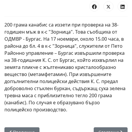
200 грама канабис са иззети при проверка на 38-
годишен мъж в к-с "Зорница". Това съобщиха от
ОДМВР - Бургас. На 17 ноември, около 15.00 часа, в
района до бл. 4 в к-с "Зорница", служители от Пето
Районно управление – Бургас извършили проверка
на 38-годишния К. С. от Бургас, който изхвърлил на
земята пликче с жълтеникаво кристалообразно
вещество (метамфетамин). При извършените
допълнителни полицейски действия К. С. предал
доброволно стъклен буркан, съдържащ суха зелена
тревна маса с приблизително тегло 200 грама
(канабис). По случая е образувано бързо
полицейско производство.
Предишна статия: Днес е светъл празник! Имен ден празн
Следваща статия