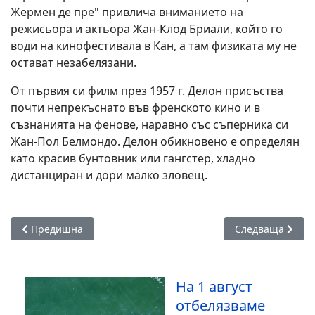
Жермен де пре" привлича вниманието на
режисьора и актьора Жан-Клод Бриали, който го
води на кинофестивала в Кан, а там физиката му не
остават незабелязани.
От първия си филм през 1957 г. Делон присъства
почти непрекъснато във френското кино и в
съзнанията на фенове, наравно със съперника си
Жан-Пол Белмондо. Делон обикновено е определян
като красив бунтовник или гангстер, хладно
дистанциран и дори малко зловещ.
Предишна статия: 7 навика на хоратa, които винаги получав
Следваща статия
Предишна
Следваща
На 1 август
отбелязваме