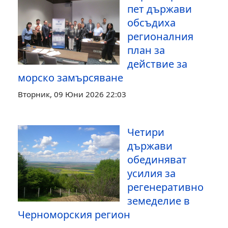
пет държави
обсъдиха
регионалния
план за
действие за
морско замърсяване
Вторник, 09 Юни 2026 22:03
Четири
държави
обединяват
усилия за
регенеративно
земеделие в
Черноморския регион