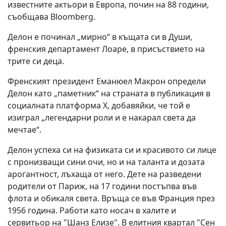
известните актьори в Европа, почин на 88 години,
съобщава Bloomberg.
Делон е починал „мирно“ в къщата си в Души,
френския департамент Лоаре, в присъствието на
трите си деца.
Френският президент Еманюел Макрон определи
Делон като „паметник“ на страната в публикация в
социалната платформа X, добавяйки, че той е
изиграл „легендарни роли и е накарал света да
мечтае“.
Делон успеха си на физиката си и красивото си лице
с пронизващи сини очи, но и на таланта и дозата
арогантност, лъхаща от него. Дете на разведени
родители от Париж, на 17 години постъпва във
флота и обикаля света. Връща се във Франция през
1956 година. Работи като носач в халите и
сервитьор на "Шанз Елизе". В елитния квартал "Сен