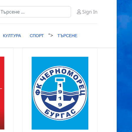
ърсене
Sign In
ype 2 or more characters for results.
">
КУЛТУРА
СПОРТ
ТЪРСЕНЕ