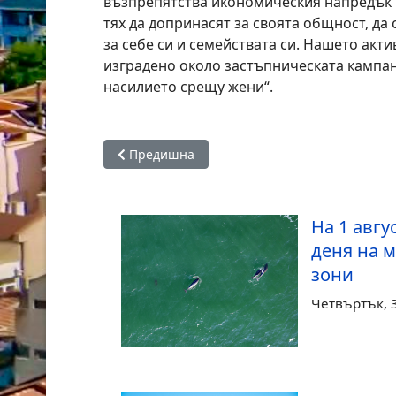
възпрепятства икономическия напредък 
тях да допринасят за своята общност, да
за себе си и семействата си. Нашето акт
изградено около застъпническата кампан
насилието срещу жени“.
Предишна статия: За Деня на Черно море до
Предишна
На 1 авгу
деня на 
зони
Четвъртък, 