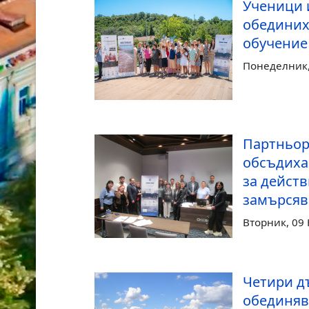
Ученици 
обединих
обучение 
Понеделник,
Партньор
обсъдиха
за действ
замърсяв
Вторник, 09
Четири д
обединяв