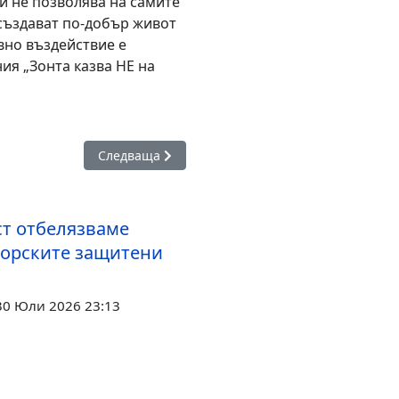
и не позволява на самите
 създават по-добър живот
ивно въздействие е
ия „Зонта казва НЕ на
броволци почистиха труднодостъпно дере с алпийски техники
Следваща статия: Заради ремонт на водоснабди
Следваща
ст отбелязваме
морските защитени
30 Юли 2026 23:13