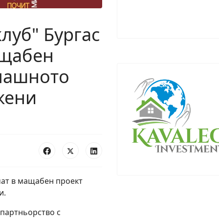
клуб" Бургас
ащабен
машното
жени
чат в мащабен проект
и.
 партньорство с