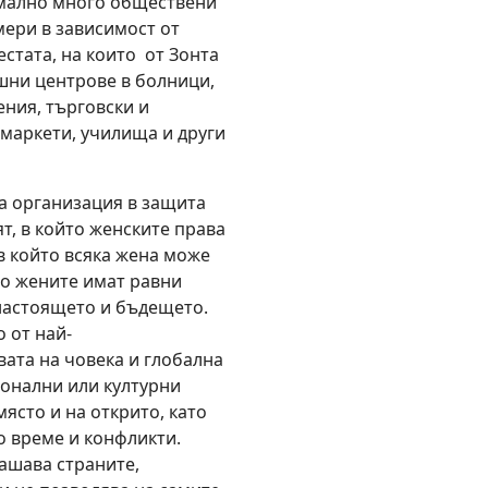
имално много обществени
мери в зависимост от
стата, на които от Зонта
ешни центрове в болници,
ения, търговски и
маркети, училища и други
а организация в защита
ят, в който женските права
 в който всяка жена може
то жените имат равни
настоящето и бъдещето.
 от най-
ата на човека и глобална
ионални или културни
място и на открито, като
о време и конфликти.
ашава страните,