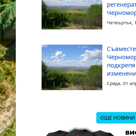
регенера
Черномор
Четвъртък, 
Съвместе
Черномор
подкрепя
изменени
Сряда, 01 ап
ОЩЕ НОВИНИ