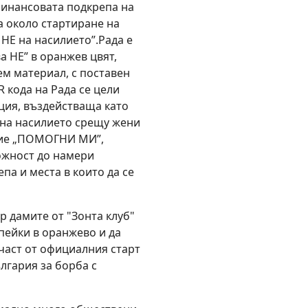
инансовата подкрепа на
а около стартиране на
НЕ на насилието”.Рада е
а НЕ” в оранжев цвят,
м материал, с поставен
R кода на Рада се цели
ция, въздействаща като
 на насилието срещу жени
ние „ПОМОГНИ МИ”,
ожност до намери
па и места в които да се
ър дамите от "Зонта клуб"
 пейки в оранжево и да
 част от официалния старт
лгария за борба с