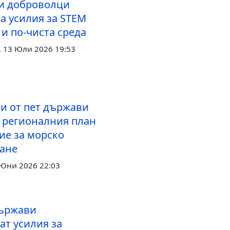
и доброволци
а усилия за STEM
и по‑чиста среда
 13 Юли 2026 19:53
и от пет държави
 регионалния план
ие за морско
ане
 Юни 2026 22:03
ържави
ат усилия за