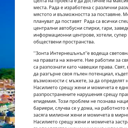
Целта на проекта e да достичне на макс
места. Рада е изработена с различни раз
мястото и възможността за поставяне. Ме
плануват да поставят Рада са всички сп
централни автобусни спирки, гари, завед
информационни центрове, хотели, супер 
обществени пространства.
''Зонта Интернешънъл''е водеща световн
на правата на жените. Ние работим за св
са разпознати като чавешки права. Свят,
да разгърне своя пълен потенциал, къде
възможности с мъжете, за да определят 
Насилието срещу жени и момичета е едно
разпространените нарушения срещу прав
епидемия. Този проблем не познава нац
бариери, случва се у дома, на работното 
засяга милиони жени и момичета в мирн
Насилието срещу жени и момичета застр