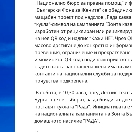
„Национално бюро за правна помощ” и ф
„Български Фонд за Жените” се обединих
мащабен проект под надслов „Рада казва 
“кукла”-символ на кампанията “Зонта казв
изработен от рециклиран или рециклируе
на нея QR код и надпис “Кажи НЕ”. Чрез Q
масово достигане до конкретна информа
превенция, ограничение и прекратяване
и момичета. QR кода води към приложе
където всяка застрашена жена има възм
контакти на национални служби за подкре
почувства подкрепена.
В събота, в 10,30 часа, пред Летния теат
Бургас ще се съберат, за да боядисат две
поставят куклата "Рада". Инициативата е
на националната кампанията на Зонта Бъ
домашното насилие "РАДА".