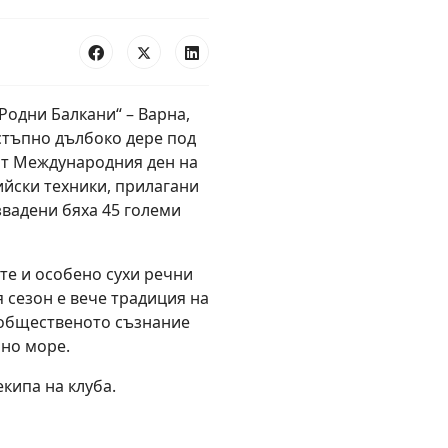
Родни Балкани“ – Варна,
стъпно дълбоко дере под
жат Международния ден на
ийски техники, прилагани
звадени бяха 45 големи
те и особено сухи речни
 сезон е вече традиция на
 общественото съзнание
рно море.
екипа на клуба.