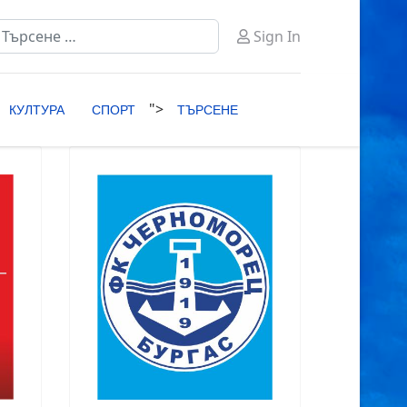
ърсене
Sign In
ype 2 or more characters for results.
">
КУЛТУРА
СПОРТ
ТЪРСЕНЕ