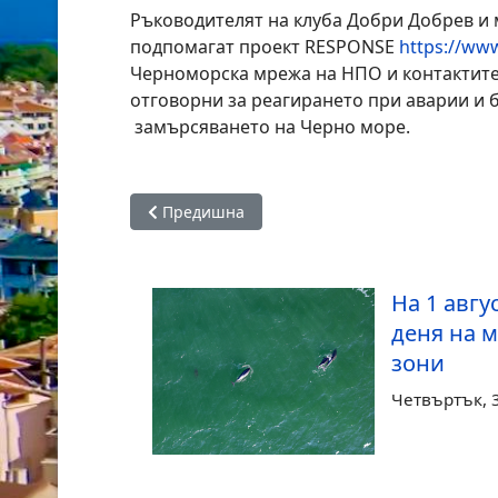
Ръководителят на клуба Добри Добрев и
подпомагат проект RESPONSE
https://ww
Черноморска мрежа на НПО и контактите 
отговорни за реагирането при аварии и б
замърсяването на Черно море.
Предишна статия: Ремонт на магистрален во
Предишна
На 1 авгу
деня на 
зони
Четвъртък, 