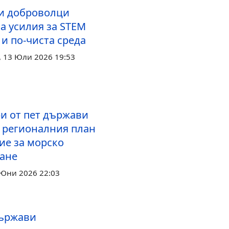
и доброволци
а усилия за STEM
и по‑чиста среда
 13 Юли 2026 19:53
и от пет държави
 регионалния план
ие за морско
ане
 Юни 2026 22:03
ържави