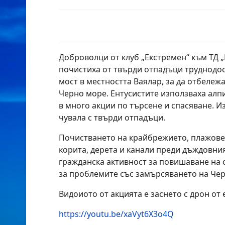
Доброволци от клуб „Екстремен“ към ТД „
почистиха от твърди отпадъци труднодо
мост в местността Ваялар, за да отбеле
Черно море. Eнтусистите използваха алп
в много акции по търсене и спасяване. И
чувала с твърди отпадъци.
Почистването на крайбрежието, плажове
корита, дерета и канали преди дъждовния
гражданска активност за повишаване на
за проблемите със замърсяването на Че
Видоиото от акцията е заснето с дрон от 
https://youtu.be/xaVyt6X3o4Q