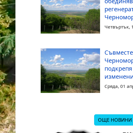
обединяв
регенера
Черномор
Четвъртък, 
Съвместе
Черномор
подкрепя
изменени
Сряда, 01 ап
ОЩЕ НОВИНИ