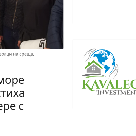
волци на среща,
 море
тиха
ере с