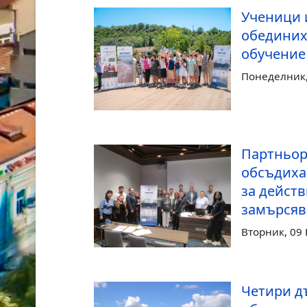
Ученици 
обединих
обучение 
Понеделник,
Партньор
обсъдиха
за действ
замърсяв
Вторник, 09
Четири д