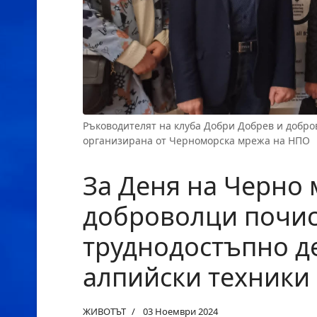
Ръководителят на клуба Добри Добрев и добро
организирана от Черноморска мрежа на НПО
За Деня на Черно
доброволци почис
труднодостъпно д
алпийски техники
ЖИВОТЪТ
03 Ноември 2024