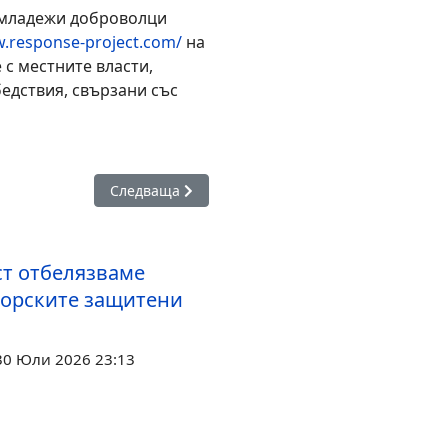
 младежи доброволци
w.response-project.com/
на
с местните власти,
едствия, свързани със
допровод спира водата в няколко общини в Бургаско
Следваща статия: Дамите от "Зонта клуб" Бург
Следваща
ст отбелязваме
морските защитени
30 Юли 2026 23:13