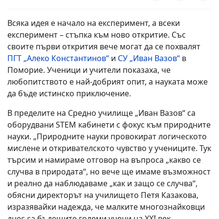
Всяка идея е начало на експеримент, а всеки
експеримент – стъпка към ново откритие. Със
своите първи открития вече могат да се похвалят
ПГТ „Алеко Константинов“
и
СУ „Иван Вазов“
в
Поморие. Ученици и учители показаха, че
любопитството е най-добрият опит, а науката може
да бъде истинско приключение.
В пределите на Средно училище „Иван Вазов“ са
оборудвани STEM кабинети с фокус към природните
науки. „Природните науки провокират логическото
мислене и откривателското чувство у учениците. Тук
търсим и намираме отговор на въпроса „какво се
случва в природата“, но вече ще имаме възможност
и реално да наблюдаваме „как и защо се случва“,
обясни директорът на училището Петя Казакова,
изразявайки надежда, че малките многознайковци
днес са бъдещите големи учени на XXI век.