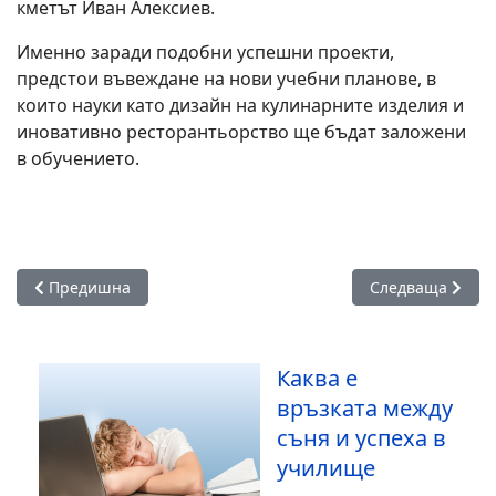
кметът Иван Алексиев.
Именно заради подобни успешни проекти,
предстои въвеждане на нови учебни планове, в
които науки като дизайн на кулинарните изделия и
иновативно ресторантьорство ще бъдат заложени
в обучението.
Предишна статия: Проф. Иван Стоянов бе избран за дирек
Следваща стати
Предишна
Следваща
Каква е
връзката между
съня и успеха в
училище