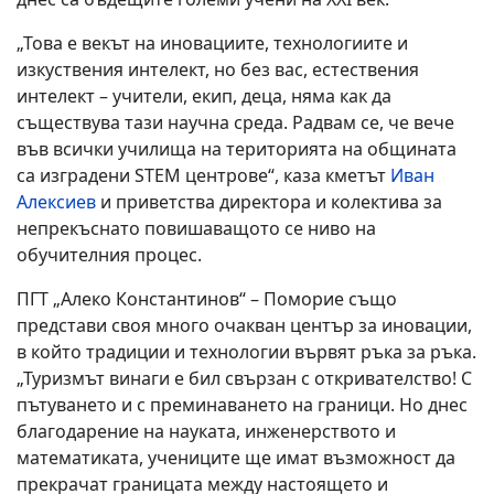
„Това е векът на иновациите, технологиите и
изкуствения интелект, но без вас, естествения
интелект – учители, екип, деца, няма как да
съществува тази научна среда. Радвам се, че вече
във всички училища на територията на общината
са изградени STEM центрове“, каза кметът
Иван
Алексиев
и приветства директора и колектива за
непрекъснато повишаващото се ниво на
обучителния процес.
ПГТ „Алеко Константинов“ – Поморие също
представи своя много очакван център за иновации,
в който традиции и технологии вървят ръка за ръка.
„Туризмът винаги е бил свързан с откривателство! С
пътуването и с преминаването на граници. Но днес
благодарение на науката, инженерството и
математиката, учениците ще имат възможност да
прекрачат границата между настоящето и