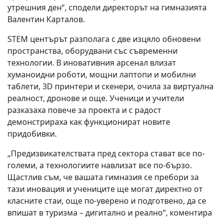
утрешния ден“, сподели директорът на гимназията
Валентин Карталов.
STEM центърът разполага с две изцяло обновени
пространства, оборудвани със съвременни
технологии. В иновативния арсенал влизат
хуманоидни роботи, мощни лаптопи и мобилни
таблети, 3D принтери и скенери, очила за виртуална
реалност, дронове и още. Ученици и учители
разказаха повече за проекта и с радост
демонстрираха как функционират новите
придобивки.
„Предизвикателствата пред сектора стават все по-
големи, а технологиите навлизат все по-бързо.
Щастлив съм, че вашата гимназия се пребори за
тази иновация и учениците ще могат директно от
класните стаи, още по-уверено и подготвено, да се
впишат в туризма – дигитално и реално“, коментира