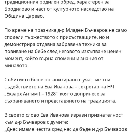
традиционния родилен обред, характерен за
Бродилово и част от културното наследство на
Община Царево.
По време на празника д-р Младен Бъчваров не само
сподели тържеството с присъстващите, но и
демонстрира отдавна забравена техника за
повиване на бебе след неговото изкъпване ценен
момент, който върна спомени и знания от
миналото.
Събитието беше организирано с участието и
съдействието на Ева Иванова – секретар на НЧ
„Екзарх Антим I – 1928“, която допринесе за
съхраняването и представянето на традицията.
В своето слово Ева Иванова изрази признателност
към д-р Бъчваров с думите:
„Днес имаме честта сред нас да бъде и д-р Бъчваров