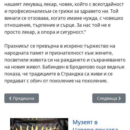
нашият лекуващ лекар, човек, който с всеотдайност
и професионализъм се грижи за здравето ни. Той
винаги се отзовава, когато имаме нужда, с човешко
отношение, търпение и сърце. За нас той не е
просто лекар, а опора и сигурност.“
Празникът се превърна в искрено тържество на
народната памет и признателност към жените,
посветили живота си на раждането и съхраняването
на новия живот. Бабинден в Бродилово още веднъж
показа, че традициите в Странджа са живи и се
предават с обич от поколение на поколение.
Предишна статия: Силен интерес предизвика стартът на д
Следваща стати
Предишна
Следваща
Музеят в
Царево показва