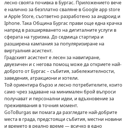
лесно своята почивка в Бургас. Приложението вече
е налично за безплатно сваляне в Google app store
и Apple Store, съответно разработено за андроид и
Iphone. Така Община Бургас прави още една крачка
напред в разширяването на дигиталните услуги в
сферата на туризма. До седмица стартира и
разширена кампания за популяризиране на
виртуалния асистент.
Градският асистент е лесен за навигиране,
двуезичен и с негова помощ може да откриете най-
доброто от Бургас – събития, забележителности,
заведения, атракциони и хотели.
Той ориентира бързо и лесно потребителите, които
само чрез задаване на минимален брой въпроси
получават и персонални идеи, и вдъхновение за
преживявания в точния момент.
GoToBurgas ви помага да разгледате най-добрите
места в града, предстоящи събития, местни новини
и времето в реално време — всичко в едно