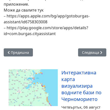
приложение.
Може да свалите тук
– https://apps.apple.com/bg/app/gotoburgas-
assistant/id6758303008
– https://play.google.com/store/apps/details?
id=com.burgas.cityassistant
Предишна статия: Гърция или Турция е по-достъпна за евр
Следваща статия
Предишна
Следваща
Интерактивна
карта
визуализира
водните бази по
Черноморието
Четвъртък, 06 август