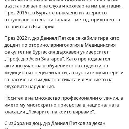
възстановяване на слуха и кохлеарна имплантация.
През 2016 г. в Бургас е въведено и лазерното
отпушване на слъзни канали – метод, приложен за
първи път в България.
През 2022 г. д-р Даниел Петков се хабилитира като
доцент по оториноларингология в Медицинския
факултет на Бургаския държавен университет
„Проф. д-р Асен Златаров“. Като преподавател
активно участва в обучението на студенти по
медицина и специализанти, а научните му интереси
са насочени към диагностиката и лечението на
слуховите нарушения.
Носител е на множество професионални отличия, а
името му многократно присъства в националната
класация „Лекарите, на които вярваме“.
С избора на доц. д-р Даниел Петков за декан