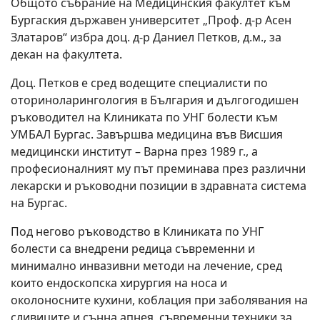
Общото събрание на Медицинския факултет към
Бургаския държавен университет „Проф. д-р Асен
Златаров“ избра доц. д-р Даниел Петков, д.м., за
декан на факултета.
Доц. Петков е сред водещите специалисти по
оториноларингология в България и дългогодишен
ръководител на Клиниката по УНГ болести към
УМБАЛ Бургас. Завършва медицина във Висшия
медицински институт – Варна през 1989 г., а
професионалният му път преминава през различни
лекарски и ръководни позиции в здравната система
на Бургас.
Под негово ръководство в Клиниката по УНГ
болести са внедрени редица съвременни и
минимално инвазивни методи на лечение, сред
които ендоскопска хирургия на носа и
околоносните кухини, коблация при заболявания на
сливиците и сънна апнея, съвременни техники за