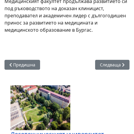
Медицинският факултет продължава развитието си
под ръководството на доказан клиницист,
преподавател и академичен лидер с дългогодишен
принос за развитието на медицината и
медицинското образование в Бургас.
Предишна статия: Бургаски ученик организира младежко с
Следваща статия
Предишна
Следваща