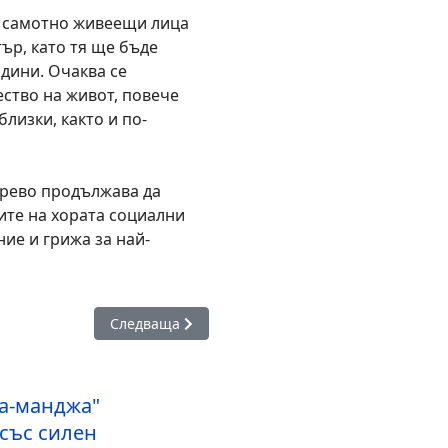
7 самотно живеещи лица
ър, като тя ще бъде
дини. Очаква се
ество на живот, повече
лизки, както и по-
арево продължава да
ите на хората социални
ие и грижа за най-
абуване“ беше пресъздаден в Царево по повод Бабинден
Следваща статия: Пътищата в община Царево с
Следваща
а-манджа"
със силен