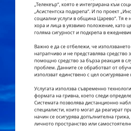
„Телекеър“, която е интегрирана към соц
„Асистентска подкрепа“. И по проект „Ин
социални услуги в община Царево“. Тя е
хора и лица в уязвимо положение, като ц
голяма сигурност и подкрепа в ежедневи
Важно е да се отбележи, че използването
натрапчиво и не представлява средство з
помощно средство за бърза реакция в сл
проблем. Данните се обработват от обуч
използват единствено с цел осигуряване
Услугата използва съвременно технолог
формата на гривна, което следи определ
Системата позволява дистанционно наб
специалисти, които могат да реагират пр
начин се осигурява допълнителна грижа,
личното пространство или самостоятелно