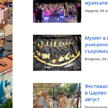
музикале
Неделя, 09 а
Музеят в
уникално
съкровищ
Вторник, 04 
Фестивал
в Царево
август
Понеделник, 