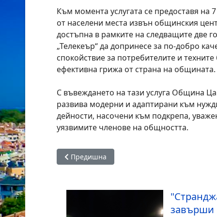
Към момента услугата се предоставя на 
от населени места извън общинския цент
достъпна в рамките на следващите две го
„Телекеър“ да допринесе за по-добро кач
спокойствие за потребителите и техните б
ефективна грижа от страна на общината.
С въвеждането на тази услуга Община Ц
развива модерни и адаптирани към нужд
дейности, насочени към подкрепа, уважен
уязвимите членове на общността.
Предишна статия: Традиционният ритуал „Б
Предишна
"Страндж
завърши 