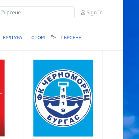
ърсене
Sign In
ype 2 or more characters for results.
">
КУЛТУРА
СПОРТ
ТЪРСЕНЕ