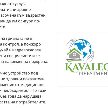
иалната услуга
овативни зравно –
 насочена към възрастни
ели да им осигури по-
ето.
 на гривната не е
а контрол, а по-скоро
учай на здравословен
ени специалисти и се
 на навременна подкрепа.
ично устройство под
ени здравни показатели.
людение от медицински
и необходимост. По този
 без това да нарушава
стта на потребителите.