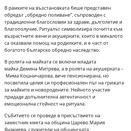
В рамките на възстановката беше представен
обредът „обредно поливане“, съпроводен с
традиционни благословии за здраве, дълголетие и
благополучие. Ритуалът символизира почитта към
възрастните жени и акушерките, които в миналото
са оказвали помощ на родилките, и е част от
богатото българско обредно наследство.
В ролята на майката се включи младата
майка Демина Митрева, а в ролята на акушерката –
Мима Кошничарова, вече пенсионирана, но
посветила целия си професионален път на грижата
за майките и новородените. Нейното участие
придаде допълнителна автентичност и
емоционална стойност на ритуала.
Събитието се проведе в присъствието на
заместник-кмета на община Царево Мария
Янакиева, служители на общинската