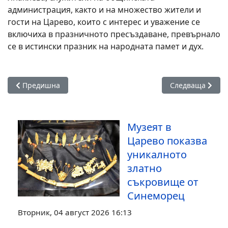
администрация, както и на множество жители и
гости на Царево, които с интерес и уважение се
включиха в празничното пресъздаване, превърнало
се в истински празник на народната памет и дух.
Предишна статия: Бабинден в село Бродилово – почит към
Следваща статия
Предишна
Следваща
Музеят в
Царево показва
уникалното
златно
съкровище от
Синеморец
Вторник, 04 август 2026 16:13