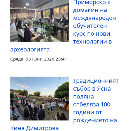
Приморско е
домакин на
международен
обучителен
курс по нови
технологии в
археологията
Сряда, 03 Юни 2026 23:41
Традиционният
събор в Ясна
поляна
отбеляза 100
години от
рождението на
Кина Димитрова