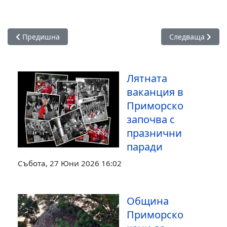
Предишна статия: Приморско с приз за най-динамично разв
Следваща статия
Предишна
Следваща
Лятната
ваканция в
Приморско
започва с
празнични
паради
Събота, 27 Юни 2026 16:02
Община
Приморско