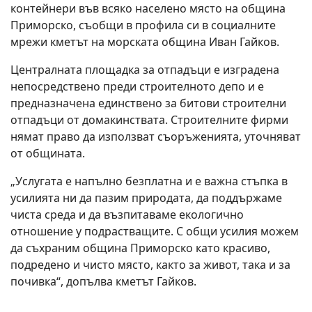
контейнери във всяко населено място на община
Приморско, съобщи в профила си в социалните
мрежи кметът на морската община Иван Гайков.
Централната площадка за отпадъци е изградена
непосредствено преди строителното депо и е
предназначена единствено за битови строителни
отпадъци от домакинствата. Строителните фирми
нямат право да използват съоръженията, уточняват
от общината.
„Услугата е напълно безплатна и е важна стъпка в
усилията ни да пазим природата, да поддържаме
чиста среда и да възпитаваме екологично
отношение у подрастващите. С общи усилия можем
да съхраним община Приморско като красиво,
подредено и чисто място, както за живот, така и за
почивка“, допълва кметът Гайков.