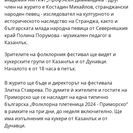
член на журито е Костадин Михайлов, странджански
народен певец - изследовател на културното и
историческото наследство на Странджа, както и
българската млада народна певица от Северняшкия
край Полина Порумова - музикален педагог в
Казанлък.
Зрителите на фолклорния фестивал ще видят и
кукерските групи от Казанлък и от Дунавци.
Началото е от 18 часа в петък.
В журито ще бъде и директорът на фестивала
Златка Ставрева. По думите ѝ жителите и гостите на
Приморско ще се насладят на една типично
българска „Фолклорна плетеница 2024 - Приморско“
в рамките на три дни, до неделя включително. Ще
има изпълнения на кукери от Казанлък и от
Дунавци.