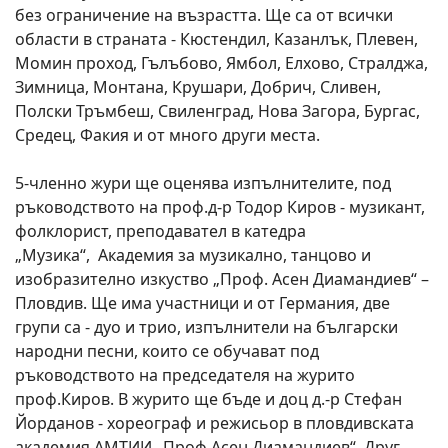
без ограничение на възрастта. Ще са от всички
области в страната - Кюстендил, Казанлък, Плевен,
Момин проход, Гълъбово, Ямбол, Елхово, Стралджа,
Зимница, Монтана, Крушари, Добрич, Сливен,
Полски Тръмбеш, Свиленград, Нова Загора, Бургас,
Средец, Факия и от много други места.
5-членно жури ще оценява изпълнителите, под
ръководството на проф.д-р Тодор Киров - музикант,
фолклорист, преподавател в катедра
„Музика“, Академия за музикално, танцово и
изобразително изкуство „Проф. Асен Диамандиев“ –
Пловдив. Ще има участници и от Германия, две
групи са - дуо и трио, изпълнители на български
народни песни, които се обучават под
ръководството на председателя на журито
проф.Киров. В журито ще бъде и доц д.-р Стефан
Йорданов - хореограф и режисьор в пловдивската
академия АМТИИ „Проф.Асен Диамандиев“. Друг