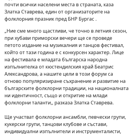
почти всички населени места в страната, каза
Златка Ставрева, един от организаторите на
фолклорния празник пред БНР Бургас .
„Ние сме много щастливи, че точно в летния сезон,
при хубави приморски вечери ще се проведе
петото издание на музикалния и танцов фестивал,
който от тази година е с конкурсен характер. Лице
на фестивала е младата българска народна
изпълнителка от кюстендилския край Беатрис
Александрова, а нашите цели в този форум са
отново популяризиране съхранение и развитие на
българските фолклорни традиции, на националната
ни идентичност, също и откритие на млади
фолклорни таланти,, разказа Златка Ставрева.
Ще участват фолклорни ансамбли, певчески групи,
кукерски групи, танцови клубове и състави,
индивидуални изпълнители и инструменталисти,