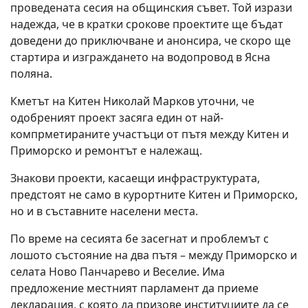
проведената сесия на общинския съвет. Той изрази
надежда, че в кратки срокове проектите ще бъдат
доведени до приключване и анонсира, че скоро ще
стартира и изграждането на водопровод в Ясна
поляна.
Кметът на Китен Николай Марков уточни, че
одобреният проект засяга един от най-
компрметираните участъци от пътя между Китен и
Приморско и ремонтът е належащ.
Знакови проекти, касаещи инфраструктурата,
предстоят не само в курортните Китен и Приморско,
но и в съставните населени места.
По време на сесията бе засегнат и проблемът с
лошото състояние на два пътя – между Приморско и
селата Ново Панчарево и Веселие. Има
предложение местният парламент да приеме
декларация, с която да призове институциите да се