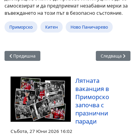
самосезират и да предприемат незабавни мерки за
въвеждането на този път в безопасно състояние.
Приморско
Китен
Ново Паничарево
Предишна статия: В Приморско организират акция за почи
Следваща стати
Предишна
Следваща
Лятната
ваканция в
Приморско
започва с
празнични
паради
Събота, 27 Юни 2026 16:02