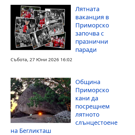
Лятната
ваканция в
Приморско
започва с
празнични
паради
Събота, 27 Юни 2026 16:02
Община
Приморско
кани да
посрещнем
лятното
слънцестоене
на Бегликташ