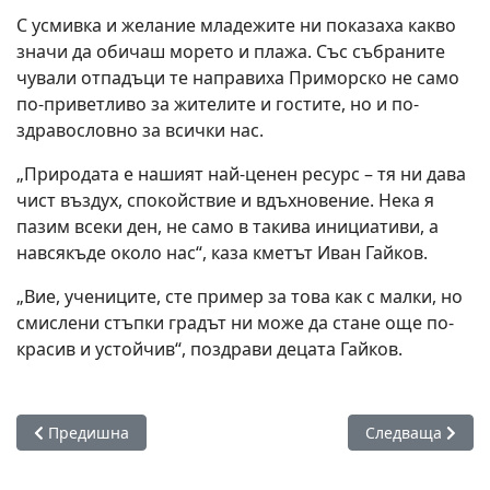
С усмивка и желание младежите ни показаха какво
значи да обичаш морето и плажа. Със събраните
чували отпадъци те направиха Приморско не само
по-приветливо за жителите и гостите, но и по-
здравословно за всички нас.
„Природата е нашият най-ценен ресурс – тя ни дава
чист въздух, спокойствие и вдъхновение. Нека я
пазим всеки ден, не само в такива инициативи, а
навсякъде около нас“, каза кметът Иван Гайков.
„Вие, учениците, сте пример за това как с малки, но
смислени стъпки градът ни може да стане още по-
красив и устойчив“, поздрави децата Гайков.
Предишна статия: Символично зрелостниците в Приморско
Следваща статия
Предишна
Следваща