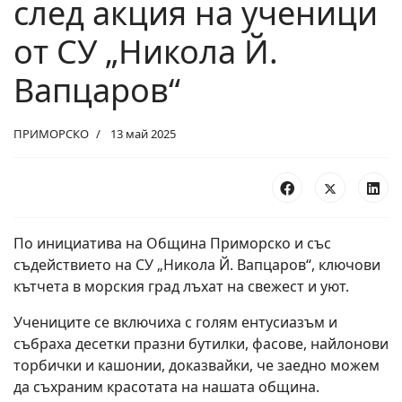
след акция на ученици
от СУ „Никола Й.
Вапцаров“
ПРИМОРСКО
13 май 2025
По инициатива на Община Приморско и със
съдействието на СУ „Никола Й. Вапцаров“, ключови
кътчета в морския град лъхат на свежест и уют.
Учениците се включиха с голям ентусиазъм и
събраха десетки празни бутилки, фасове, найлонови
торбички и кашонии, доказвайки, че заедно можем
да съхраним красотата на нашата община.