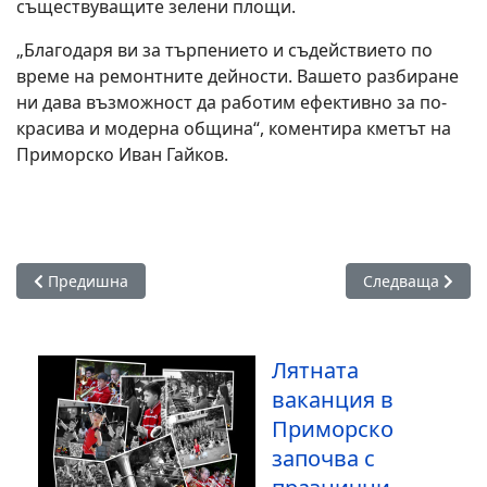
съществуващите зелени площи.
„Благодаря ви за търпението и съдействието по
време на ремонтните дейности. Вашето разбиране
ни дава възможност да работим ефективно за по-
красива и модерна община“, коментира кметът на
Приморско Иван Гайков.
Предишна статия: Приморско се превръща в новата морска
Следваща статия
Предишна
Следваща
Лятната
ваканция в
Приморско
започва с