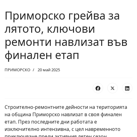
Приморско грейва за
лятото, ключови
ремонти навлизат във
финален етап
ПРИМОРСКО
20 май 2025
Строително-ремонтните дейности на територията
на община Приморско навлизат в своя финален
етап. През последните дни работата е
изключително интензивна, с цел навременното
приключване преди активния летен сезон,