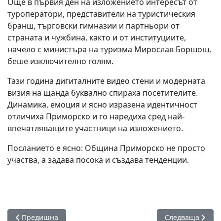
Още в първия ден на изложението интересът от
туроператори, представители на туристическия
бранш, търговски гимназии и партньори от
страната и чужбина, както и от институциите,
начело с министъра на туризма Мирослав Боршош,
беше изключително голям.
Тази година дигиталните видео стени и модерната
визия на щанда буквално спираха посетителите.
Динамика, емоция и ясно изразена идентичност
отличиха Приморско и го наредиха сред най-
впечатляващите участници на изложението.
Посланието е ясно: Община Приморско не просто
участва, а задава посока и създава тенденции.
Предишна статия: Кукери изпълват улиците на Приморско:
Следваща статия
Предишна
Следваща