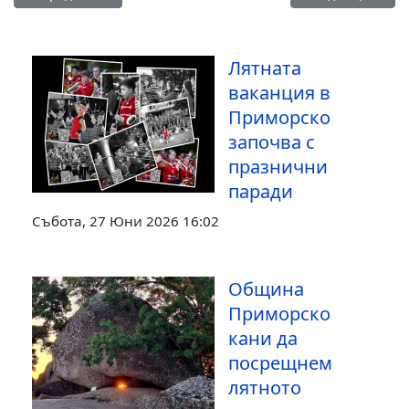
Лятната
ваканция в
Приморско
започва с
празнични
паради
Събота, 27 Юни 2026 16:02
Община
Приморско
кани да
посрещнем
лятното