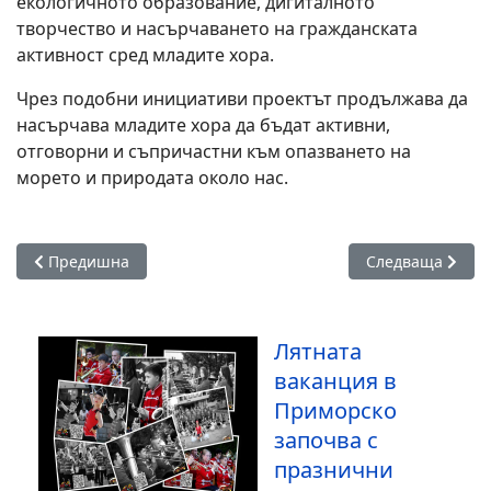
екологичното образование, дигиталното
творчество и насърчаването на гражданската
активност сред младите хора.
Чрез подобни инициативи проектът продължава да
насърчава младите хора да бъдат активни,
отговорни и съпричастни към опазването на
морето и природата около нас.
Предишна статия: В ход е преобразяването на зоната на н
Следваща статия
Предишна
Следваща
Лятната
ваканция в
Приморско
започва с
празнични