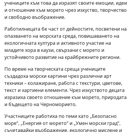
учениците към това да изразят своите емоции, идеи
и отношение към морето чрез изкуство, творчество
и свободно въображение.
Работилницата бе част от дейностите, посветени на
опазването на морската среда, повишаването на
екологичната култура и активното участие на
младите хора в каузи, свързани с морето и
устойчивото развитие на крайбрежните региони.
По време на творческата среща учениците
създадоха морски картини чрез различни арт
техники – колажиране, работа с текстури, цветове,
текст и хартиени елементи. Чрез изкуството децата
изразиха своето отношение към морето, природата
и бъдещето на Черноморието.
Участниците работиха по теми като „Безопасно
море“, „Енергия от морето“ и „Умен морски град“,
съчетавайки въображение, екологично мислене и