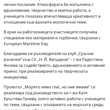
лични послания. Атмосферата бе изпълнена с
вдъхновение, творчество и екипна работа, а
учениците показаха впечатляваща креативност и
отношение към важните екологични теми.
В края на работилницата участниците получиха
специални еко материали и торбички, свързани с
European Maritime Day.
Благодарим на ръководителя на клуб „Сръчни
ръчички“ към СУ „Н. Й. Вапцаров“ – г-жа Радостина
Янчева за съдействието, вдъхновението и активния
принос при реализирането на творческата
инициатива.
Проектът „Морето няма глас, но ние имаме“ се
реализира под ръководството на г-жа Катя
Кръстева-Танева, която активно работи с учениците
по теми, свързани с опазването на морската среда,