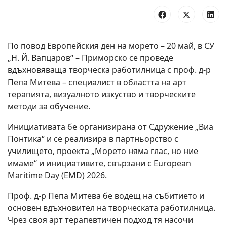
По повод Европейския ден на морето – 20 май, в СУ
„Н. Й. Вапцаров“ – Приморско се проведе
вдъхновяваща творческа работилница с проф. д-р
Пепа Митева – специалист в областта на арт
терапията, визуалното изкуство и творческите
методи за обучение.
Инициативата бе организирана от Сдружение „Виа
Понтика“ и се реализира в партньорство с
училището, проекта „Морето няма глас, но ние
имаме“ и инициативите, свързани с European
Maritime Day (EMD) 2026.
Проф. д-р Пепа Митева бе водещ на събитието и
основен вдъхновител на творческата работилница.
Чрез своя арт терапевтичен подход тя насочи