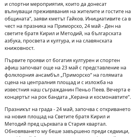
и спортни мероприятия, които да донесат
вълнуващи преживявания на жителите и гостите на
общината“, заяви кметът Гайков. Инициативите са в
чест на празника на Приморско, 24 май - Ден на
светите братя Кирил и Методий, на българската
азбука, просвета и култура, и на славянската
книжовност.
Първите прояви от богатия културен и спортен
афиш започват още на 23 май с представление на
фолклорния ансамбъл „Приморско“ на голямата
сцена на централния площад и с изложба на
известния наш съгражданин Пеньо Пеев. Вечерта е
концертът на рок бандата „Керана и космонавтите“.
Празникът на града - 24 май, започва с откриването
на новия площад на Светите братя Кирил и
Методий пред църквата в Стария квартал.
Обновяването му беше завършено преди седмици,