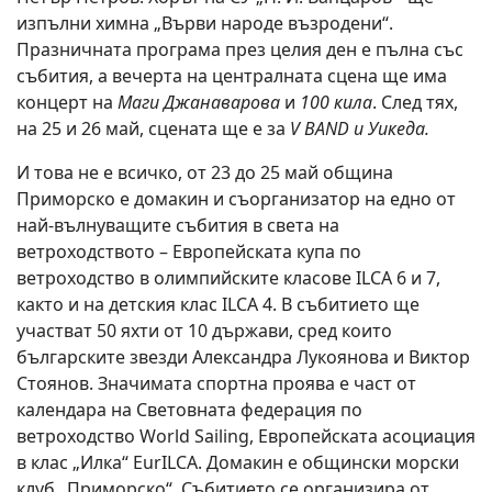
изпълни химна „Върви народе възродени“.
Празничната програма през целия ден е пълна със
събития, а вечерта на централната сцена ще има
концерт на
Маги Джанаварова
и
100 кила
. След тях,
на 25 и 26 май, сцената ще е за
V BAND и Уикеда.
И това не е всичко, от 23 до 25 май община
Приморско е домакин и съорганизатор на едно от
най-вълнуващите събития в света на
ветроходството – Европейската купа по
ветроходство в олимпийските класове ILCA 6 и 7,
както и на детския клас ILCA 4. В събитието ще
участват 50 яхти от 10 държави, сред които
българските звезди Александра Лукоянова и Виктор
Стоянов. Значимата спортна проява е част от
календара на Световната федерация по
ветроходство World Sailing, Европейската асоциация
в клас „Илка“ EurILCA. Домакин е общински морски
клуб „Приморско“. Събитието се организира от