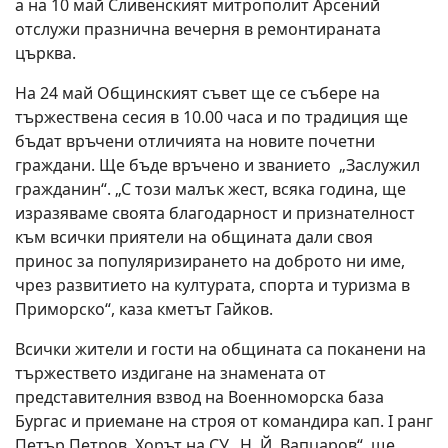
а на 10 май Сливенският митрополит Арсений
отслужи празнична вечерня в ремонтираната
църква.
На 24 май Общинският съвет ще се събере на
тържествена сесия в 10.00 часа и по традиция ще
бъдат връчени отличията на новите почетни
граждани. Ще бъде връчено и званието „Заслужил
гражданин“. „С този малък жест, всяка година, ще
изразяваме своята благодарност и признателност
към всички приятели на общината дали своя
принос за популяризирането на доброто ни име,
чрез развитието на културата, спорта и туризма в
Приморско“, каза кметът Гайков.
Всички жители и гости на общината са поканени на
тържествето издигане на знамената от
представителния взвод на Военноморска база
Бургас и приемане на строя от командира кап. I ранг
Петър Петров. Хорът на СУ „Н. Й. Вапцаров“ ще