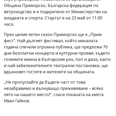
Община Приморско, Българска федерация по
ветроходство и е подкрепено от Министерство на
младежта и спорта. Стартът е на 23 май от 11.00
часа.
През целия летен сезон Приморско ще е „Прим
фест“. Най-дългият фестивал, който миналата
година спечели огромна публика, ще предложи 70
дни безплатни концерти и културни прояви, където
големите имена в българския рок, поп и джаз, както
и най-забележителните театрални постановки, ще
вдъхновят гостите и жителите на общината.
„Не пропускайте да бъдете част от това
незабравимо и вълнуващо преживяване – всяко
лято на нашето място!“, гласи поканата на кмета
Иван Гайков.