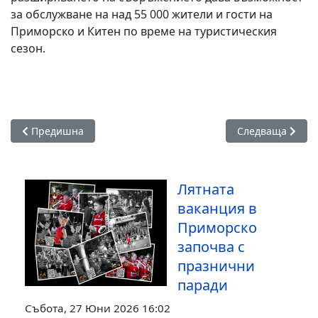
за обслужване на над 55 000 жители и гости на
Приморско и Китен по време на туристическия
сезон.
Предишна статия: Приморско става столица на лятната фи
Следваща стати
Предишна
Следваща
Лятната
ваканция в
Приморско
започва с
празнични
паради
Събота, 27 Юни 2026 16:02