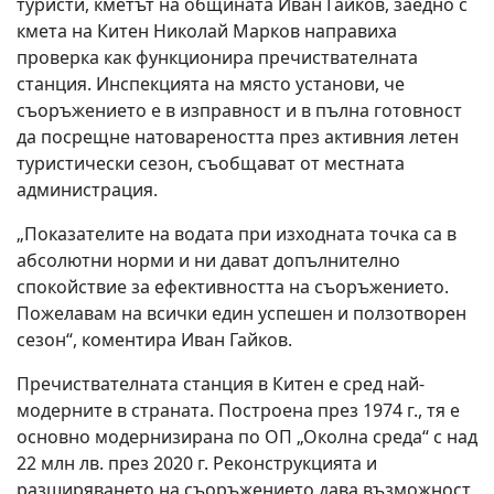
туристи, кметът на общината Иван Гайков, заедно с
кмета на Китен Николай Марков направиха
проверка как функционира пречиствателната
станция. Инспекцията на място установи, че
съоръжението е в изправност и в пълна готовност
да посрещне натовареността през активния летен
туристически сезон, съобщават от местната
администрация.
„Показателите на водата при изходната точка са в
абсолютни норми и ни дават допълнително
спокойствие за ефективността на съоръжението.
Пожелавам на всички един успешен и ползотворен
сезон“, коментира Иван Гайков.
Пречиствателната станция в Китен е сред най-
модерните в страната. Построена през 1974 г., тя е
основно модернизирана по ОП „Околна среда“ с над
22 млн лв. през 2020 г. Реконструкцията и
разширяването на съоръжението дава възможност