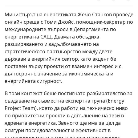
Министърът на енергетиката Жечо Станков проведе
онлайн среща с Томи Джойс, помощник-секретар по
международните въпроси в Департамента по
енергетика на САЩ. Двамата обсъдиха
разширяването и задълбочаването на
стратегическото партньорство между двете
държави в енергийния сектор, като акцент бе
поставен върху проекти от взаимен интерес и с
дългосрочно значение за икономическата и
енергийната сигурност.
В този контекст беше постигнато разбирателство за
създаване на съвместна експертна група (Energy
Project Team), която да работи на техническо ниво
по приоритетни проекти в допълнение на тези в
ядрената енергетика. Звеното ще има за цел да
осигури последователност и ефективност в
сътрудничеството в три ключови направления: