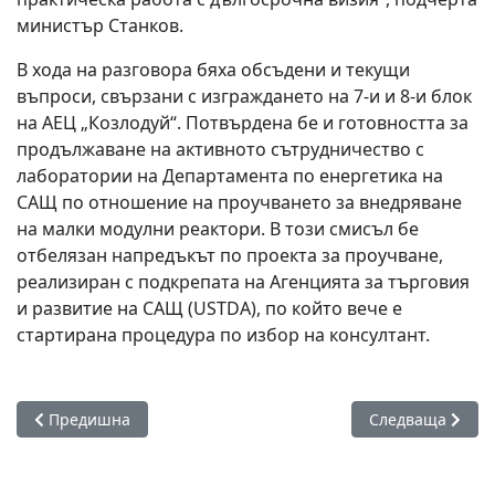
министър Станков.
В хода на разговора бяха обсъдени и текущи
въпроси, свързани с изграждането на 7-и и 8-и блок
на АЕЦ „Козлодуй“. Потвърдена бе и готовността за
продължаване на активното сътрудничество с
лаборатории на Департамента по енергетика на
САЩ по отношение на проучването за внедряване
на малки модулни реактори. В този смисъл бе
отбелязан напредъкът по проекта за проучване,
реализиран с подкрепата на Агенцията за търговия
и развитие на САЩ (USTDA), по който вече е
стартирана процедура по избор на консултант.
Предишна статия: Повечето зеленчуци поскъпват значител
Следваща стати
Предишна
Следваща