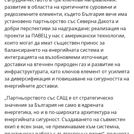
развитие в областта на критичните суровини и
редкоземните елементи, където България вече има
установено партньорство със Северна Дакота и
добри перспективи за надграждане; реализация на
проекти за ПАВЕЦ у нас с американски технологии,
които могат да имат съществен принос за
балансирането на енергийната система и
интеграцията на възобновяеми източници;
доставки на втечнен природен газ и развитие на
инфраструктурата, като ключов елемент от усилията
за диверсификация и повишаване на сигурността на
енергийните доставки.
„Партньорството със САЩ е от стратегическо
значение за България не само в ядрената
енергетика, но и в по-широката архитектура на
енергийната сигурност. Създаването на съвместен
екип е ясен знак, че преминаваме към системна,
практическа работа с дългосрочна визия“, подчерта