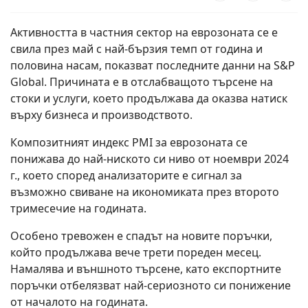
Активността в частния сектор на еврозоната се е
свила през май с най-бързия темп от година и
половина насам, показват последните данни на S&P
Global. Причината е в отслабващото търсене на
стоки и услуги, което продължава да оказва натиск
върху бизнеса и производството.
Композитният индекс PMI за еврозоната се
понижава до най-ниското си ниво от ноември 2024
г., което според анализаторите е сигнал за
възможно свиване на икономиката през второто
тримесечие на годината.
Особено тревожен е спадът на новите поръчки,
който продължава вече трети пореден месец.
Намалява и външното търсене, като експортните
поръчки отбелязват най-сериозното си понижение
от началото на годината.