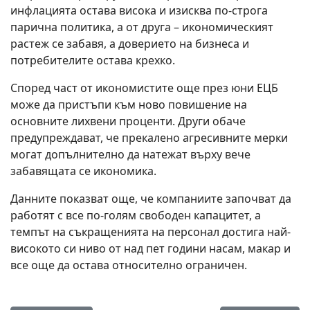
инфлацията остава висока и изисква по-строга
парична политика, а от друга – икономическият
растеж се забавя, а доверието на бизнеса и
потребителите остава крехко.
Според част от икономистите още през юни ЕЦБ
може да пристъпи към ново повишение на
основните лихвени проценти. Други обаче
предупреждават, че прекалено агресивните мерки
могат допълнително да натежат върху вече
забавящата се икономика.
Данните показват още, че компаниите започват да
работят с все по-голям свободен капацитет, а
темпът на съкращенията на персонал достига най-
високото си ниво от над пет години насам, макар и
все още да остава относително ограничен.