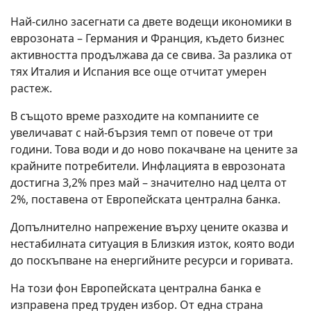
Най-силно засегнати са двете водещи икономики в
еврозоната – Германия и Франция, където бизнес
активността продължава да се свива. За разлика от
тях Италия и Испания все още отчитат умерен
растеж.
В същото време разходите на компаниите се
увеличават с най-бързия темп от повече от три
години. Това води и до ново покачване на цените за
крайните потребители. Инфлацията в еврозоната
достигна 3,2% през май – значително над целта от
2%, поставена от Европейската централна банка.
Допълнително напрежение върху цените оказва и
нестабилната ситуация в Близкия изток, която води
до поскъпване на енергийните ресурси и горивата.
На този фон Европейската централна банка е
изправена пред труден избор. От една страна