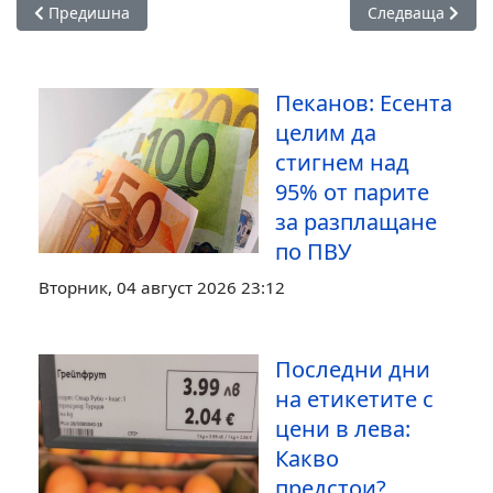
Предишна статия: Евгени Симеонов: Доставките на петрол 
Следваща статия
Предишна
Следваща
Пеканов: Есента
целим да
стигнем над
95% от парите
за разплащане
по ПВУ
Вторник, 04 август 2026 23:12
Последни дни
на етикетите с
цени в лева:
Какво
предстои?