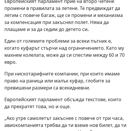
Европейският парламент прие на второ четене
промени в правилата за летене. Те предвиждат да
летим с повече багаж, ще се промени и механизма
за компенсация при закъснял полет. Няма да
плащаме и за да седим до детето си
.
Един от големите проблеми за всеки пътник е,
когато куфарът стърчи над ограничението. Като му
махнем колелата, може да си спестим между 60 и 70
евро.
При нискотарифните компании, при които имаме
право на раница или малък куфар, глобите за
превишени размери са всекидневни.
Европейският парламент обсъжда текстове, които
да прекратят това, но и още.
„Ако утре самолетът закъснее с повече от три часа,
авиокомпанията трябва да ти вземе нов билет, да ти