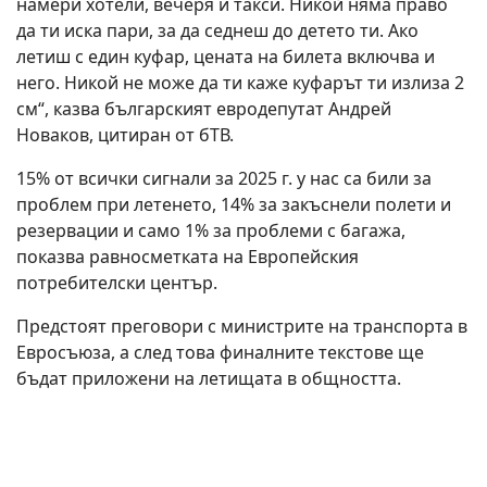
намери хотели, вечеря и такси. Никой няма право
да ти иска пари, за да седнеш до детето ти. Ако
летиш с един куфар, цената на билета включва и
него. Никой не може да ти каже куфарът ти излиза 2
см“, казва българският евродепутат Андрей
Новаков, цитиран от бТВ.
15% от всички сигнали за 2025 г. у нас са били за
проблем при летенето, 14% за закъснели полети и
резервации и само 1% за проблеми с багажа,
показва равносметката на Европейския
потребителски център.
Предстоят преговори с министрите на транспорта в
Евросъюза, а след това финалните текстове ще
бъдат приложени на летищата в общността.