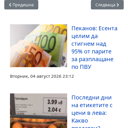
Предишна статия: Сметната палата откри нарушения във 
Следваща стати
Предишна
Следваща
Пеканов: Есента
целим да
стигнем над
95% от парите
за разплащане
по ПВУ
Вторник, 04 август 2026 23:12
Последни дни
на етикетите с
цени в лева:
Какво