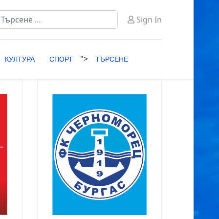
ърсене
Sign In
ype 2 or more characters for results.
">
КУЛТУРА
СПОРТ
ТЪРСЕНЕ