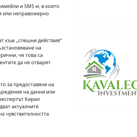
мейли и SMS-и, в които
ия или неправомерно
ат към „спешни действия“
възстановяване на
рични, че това са
нтите да не отварят
то за предоставяне на
ърждение на данни или
експертът Кирил
дват актуалните
на чувствителността