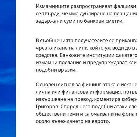
Измамниците разпространяват фалшиви и
се твърди, че има дублиране на плащан
задържани суми по банкови сметки.
В съобщенията получателите се приканв
чрез кликане на линк, който уж води до 
средства. Банковите институции са катего
измамни послания и предупреждават клие
подобни връзки.
Основен сигнал за фишинг атака е
искане
лична или финансова информация, потв
извършване на превод
, коментира кибер
Григоров. Според него подобни атаки сле
обществени теми и са очаквани на фона 
около въвеждането на еврото.