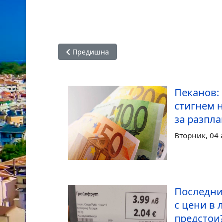
Предишна статия: Жечо Станков: Енергетика
Предишна
Пеканов:
стигнем 
за разпл
Вторник, 04 
Последни
с цени в 
предстои