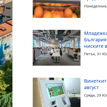
Понеделник, 
Младежка
България 
ниските в
Петък, 31 Ю
Винетките
август
Сряда, 29 Ю