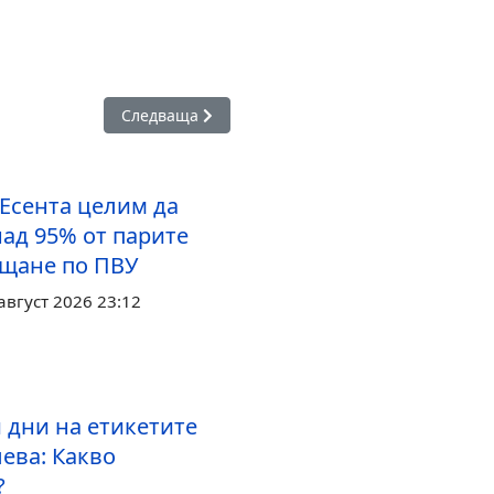
та измерва успехите си в реални инвестиции, сигурни цени и 
Следваща статия: Сметната палата откри нару
Следваща
 Есента целим да
над 95% от парите
ащане по ПВУ
август 2026 23:12
 дни на етикетите
лева: Какво
?