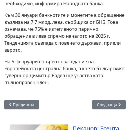
необходимо, информира Народната банка.
Към 30 януари банкнотите и монетите в обращение
възлиза на 7.7 млрд. лева, съобщиха от БНБ. Това
означава, че 75% е изтегленото парично
обращение в лева спрямо началото на 2025 г.
Тенденцията съвпада с повечето държави, приели
еврото.
На 5 февруари е първото заседание на
Европейската централна банка, в което българският
гуверньор Димитър Радев ще участва като
пълноправен член.
Предишна статия: Изплащането на пенсиите за февруари 
Следваща статия
Предишна
Следваща
Пеканов: Есента