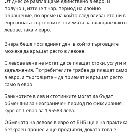
От днес се разплащаме единствено в евро. В
полунощ изтече т.нар. период на двойно
обращение, по време на който след влизането ни в
еврозоната търговците приемаха за плащане както
левове, така и евро.
Вчера беше последният ден, в който търговците
можеха да връщат ресто в левове.
С левове вече не могат да се плащат стоки, услуги и
задължения. Потребителите трябва да плащат само
в евро, а търговците – да приемат и връщат ресто
само в евро.
Банкнотите в лев и стотинките могат да бъдат
обменяни за неограничен период по фиксирания
курс от 1 евро за 1,95583 лева.
Обмяната на левове в евро от БНБ ще е на практика
безкраен процес и ще продължи, докато това е