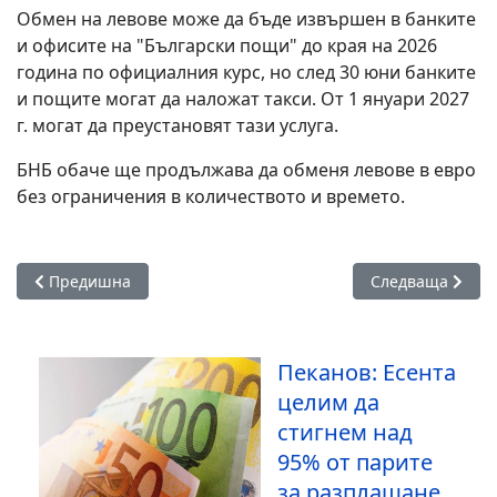
Обмен на левове може да бъде извършен в банките
и офисите на "Български пощи" до края на 2026
година по официалния курс, но след 30 юни банките
и пощите могат да наложат такси. От 1 януари 2027
г. могат да преустановят тази услуга.
БНБ обаче ще продължава да обменя левове в евро
без ограничения в количеството и времето.
Предишна статия: Ръст на цените на основните храни, пло
Следваща статия
Предишна
Следваща
Пеканов: Есента
целим да
стигнем над
95% от парите
за разплащане