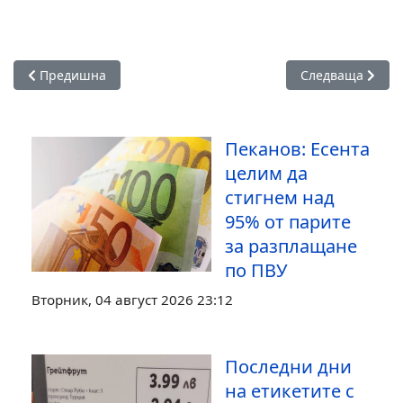
Предишна статия: НСИ: Годишната инфлация в България се
Следваща статия
Предишна
Следваща
Пеканов: Есента
целим да
стигнем над
95% от парите
за разплащане
по ПВУ
Вторник, 04 август 2026 23:12
Последни дни
на етикетите с