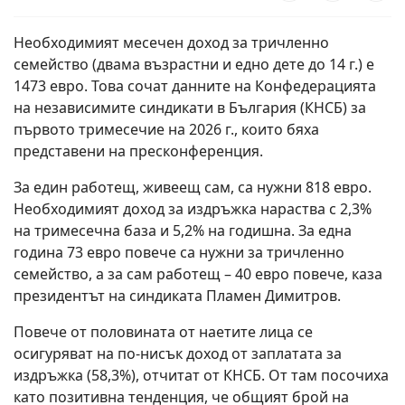
Необходимият месечен доход за тричленно
семейство (двама възрастни и едно дете до 14 г.) е
1473 евро. Това сочат данните на Конфедерацията
на независимите синдикати в България (КНСБ) за
първото тримесечие на 2026 г., които бяха
представени на пресконференция.
За един работещ, живеещ сам, са нужни 818 евро.
Необходимият доход за издръжка нараства с 2,3%
на тримесечна база и 5,2% на годишна. За една
година 73 евро повече са нужни за тричленно
семейство, а за сам работещ – 40 евро повече, каза
президентът на синдиката Пламен Димитров.
Повече от половината от наетите лица се
осигуряват на по-нисък доход от заплатата за
издръжка (58,3%), отчитат от КНСБ. От там посочиха
като позитивна тенденция, че общият брой на