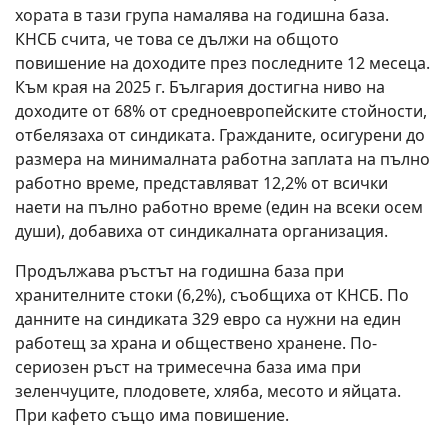
хората в тази група намалява на годишна база.
КНСБ счита, че това се дължи на общото
повишение на доходите през последните 12 месеца.
Към края на 2025 г. България достигна ниво на
доходите от 68% от средноевропейските стойности,
отбелязаха от синдиката. Гражданите, осигурени до
размера на минималната работна заплата на пълно
работно време, представляват 12,2% от всички
наети на пълно работно време (един на всеки осем
души), добавиха от синдикалната организация.
Продължава ръстът на годишна база при
хранителните стоки (6,2%), съобщиха от КНСБ. По
данните на синдиката 329 евро са нужни на един
работещ за храна и обществено хранене. По-
сериозен ръст на тримесечна база има при
зеленчуците, плодовете, хляба, месото и яйцата.
При кафето също има повишение.