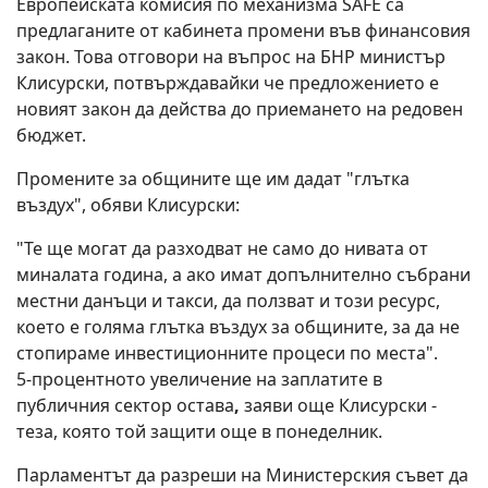
Европейската комисия по механизма SAFE са
предлаганите от кабинета промени във финансовия
закон. Това отговори на въпрос на БНР министър
Клисурски, потвърждавайки че предложението е
новият закон да действа до приемането на редовен
бюджет.
Промените за общините ще им дадат "глътка
въздух", обяви Клисурски:
"Те ще могат да разходват не само до нивата от
миналата година, а ако имат допълнително събрани
местни данъци и такси, да ползват и този ресурс,
което е голяма глътка въздух за общините, за да не
стопираме инвестиционните процеси по места".
5-процентното увеличение на заплатите в
публичния сектор остава
,
заяви още Клисурски -
теза, която той защити още в понеделник.
Парламентът да разреши на Министерския съвет да