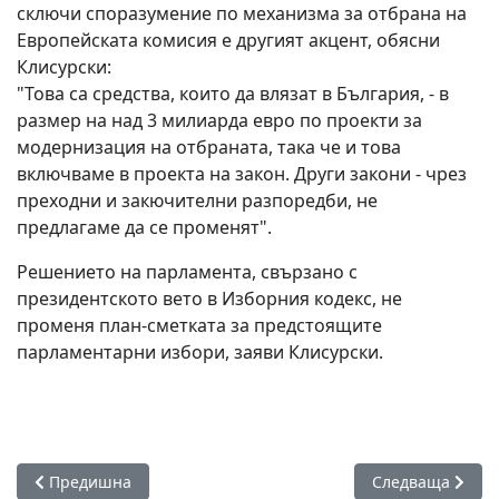
сключи споразумение по механизма за отбрана на
Европейската комисия е другият акцент, обясни
Клисурски:
"Това са средства, които да влязат в България, - в
размер на над 3 милиарда евро по проекти за
модернизация на отбраната, така че и това
включваме в проекта на закон. Други закони - чрез
преходни и закючителни разпоредби, не
предлагаме да се променят".
Решението на парламента, свързано с
президентското вето в Изборния кодекс, не
променя план-сметката за предстоящите
парламентарни избори, заяви Клисурски.
Предишна статия: САЩ отлагат продажбата на "Лукойл", за
Следваща статия
Предишна
Следваща