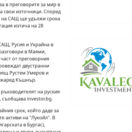
ва в преговорите за мир в
на свои източници. Според
 на САЩ ще удължи срока
гация изтича на 28
АЩ, Русия и Украйна в
 разговори в Маями,
 част от преговорния
провеждат двустранни
рящ Рустем Умеров и
Джаред Къшнър.
 ръководителят на руския
 съобщава investor.bg.
йния срок, който даде за
е активи на "Лукойл". В
гарската в Бургас),
одища и други, оценявани