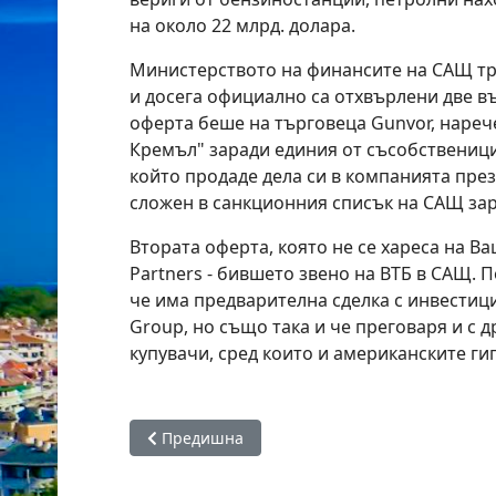
на около 22 млрд. долара.
Министерството на финансите на САЩ тр
и досега официално са отхвърлени две в
оферта беше на търговеца Gunvor, нареч
Кремъл" заради единия от съсобственици
който продаде дела си в компанията през
сложен в санкционния списък на САЩ зар
Втората оферта, която не се хареса на Ва
Partners - бившето звено на ВТБ в САЩ. 
че има предварителна сделка с инвестиц
Group, но също така и че преговаря и с 
купувачи, сред които и американските гиг
Предишна статия: Външният държавен дълг н
Предишна