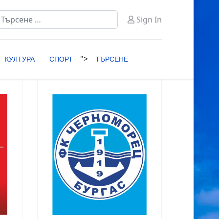
ърсене
Sign In
ype 2 or more characters for results.
">
КУЛТУРА
СПОРТ
ТЪРСЕНЕ