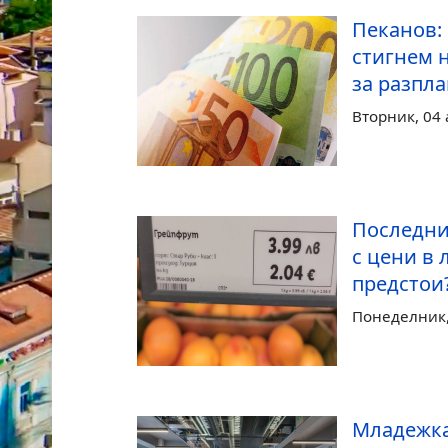
Пеканов:
стигнем 
за разпл
Вторник, 04 
Последни
с цени в 
предстои
Понеделник, 
Младежка