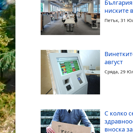
България 
ниските в
Петък, 31 Ю
Винетките
август
Сряда, 29 Ю
С колко 
здравноо
вноска з