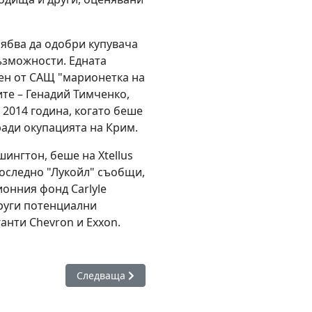
ябва да одобри купувача
ъзможности. Едната
ен от САЩ "марионетка на
те – Генадий Тимченко,
 2014 година, когато беше
ади окупацията на Крим.
шингтон, беше на Xtellus
Последно "Лукойл" съобщи,
ионния фонд Carlyle
други потенциални
анти Chevron и Exxon.
араства със 7,2 млрд. евро за година
Следваща статия: Служебното правителство пр
Следваща