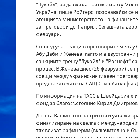
"Лукойл", за да окажат натиск върху Моск
Украйна, пише Ройтерс, позовавайки се 
агенцията Министерството на финансите
за преговори до 1 април. Сегашната деро
февруари.
Според участващи в преговорите между С
Абу Даби и Женева, както и в двустранни
санкциите срещу "Лукойл" и "Роснефт" са
процес. В Женева днес (26 февруари) се 
срещи между украинския главен прегова
представителите на САЩ Стив Уиткоф и 
По информация на ТАСС в Швейцария е и
фонд за благосъстояние Кирил Дмитриев,
Досега Вашингтон на три пъти удължи кра
финализиране на сделка с международнит
тях влизат рафинерии (включително и бъл
вериги от бензиностанции, петролни нах