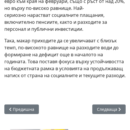
евро към края на февруари, също с ръст от над 20%,
но върху по-високо равнище. Най-
сериозно
нарастват социалните плащания,
включително пенсиите, както и разходите за
персонал и публични инвестиции.
Така, макар приходите да се увеличават с близък
темп,
по-високото равнище на разходите води до
формиране на дефицит още в началото на
годината.
Това поставя фокуса върху устойчивостта
на бюджетната рамка в условията на продължаващ
натиск от страна на социалните и текущите разходи.
Предишна статия: До четворна надница могат да получат 
Следваща стати
Предишна
Следваща