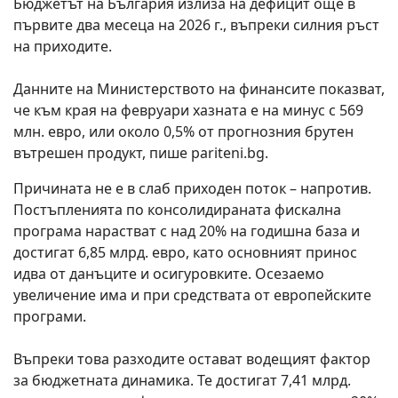
Бюджетът на България излиза на дефицит още в
първите два месеца на 2026 г., въпреки силния ръст
на приходите.
Данните на Министерството на финансите показват,
че към края на февруари хазната е на минус с 569
млн. евро, или около 0,5% от прогнозния брутен
вътрешен продукт, пише pariteni.bg.
Причината не е в слаб приходен поток – напротив.
Постъпленията по консолидираната фискална
програма нарастват с над 20% на годишна база и
достигат 6,85 млрд. евро, като
основният принос
идва от данъците и осигуровките.
Осезаемо
увеличение има и при
средствата от европейските
програми.
Въпреки това
разходите остават водещият фактор
за бюджетната динамика.
Те достигат 7,41 млрд.