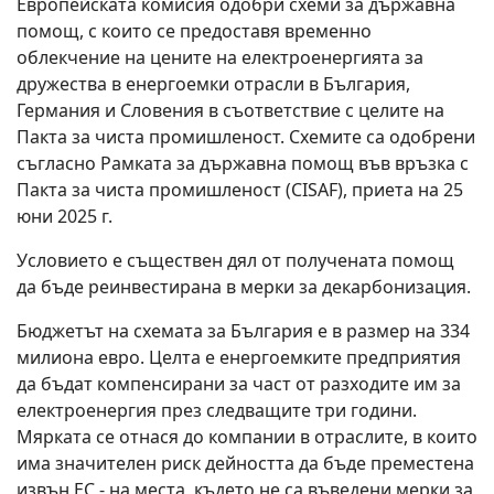
Европейската комисия одобри схеми за държавна
помощ, с които се предоставя временно
облекчение на цените на електроенергията за
дружества в енергоемки отрасли в България,
Германия и Словения в съответствие с целите на
Пакта за чиста промишленост. Схемите са одобрени
съгласно Рамката за държавна помощ във връзка с
Пакта за чиста промишленост (CISAF), приета на 25
юни 2025 г.
Условието е съществен дял от получената помощ
да бъде реинвестирана в мерки за декарбонизация.
Бюджетът на схемата за България е в размер на 334
милиона евро. Целта е енергоемките предприятия
да бъдат компенсирани за част от разходите им за
електроенергия през следващите три години.
Мярката се отнася до компании в отраслите, в които
има значителен риск дейността да бъде преместена
извън ЕС - на места, където не са въведени мерки за