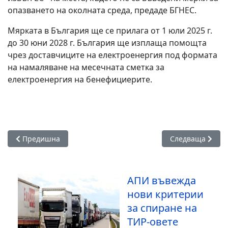
опазването на околната среда, предаде БГНЕС.
Мярката в България ще се прилага от 1 юли 2025 г.
до 30 юни 2028 г. България ще изплаща помощта
чрез доставчиците на електроенергия под формата
на намаляване на месечната сметка за
електроенергия на бенефициерите.
Предишна статия: Близо 54 000 декларираха доходите си в
Следваща статия
Предишна
Следваща
АПИ въвежда
нови критерии
за спиране на
ТИР-овете