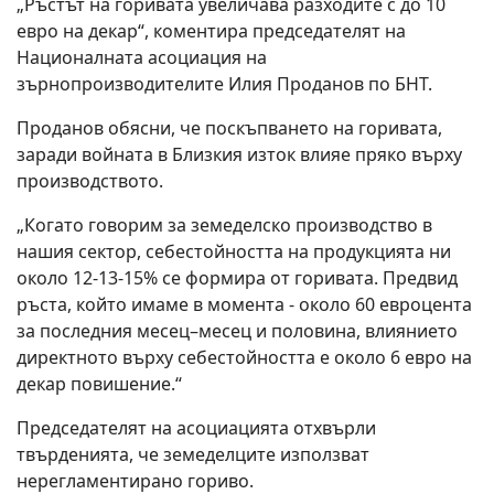
„Ръстът на горивата увеличава разходите с до 10
евро на декар“, коментира председателят на
Националната асоциация на
зърнопроизводителите Илия Проданов по БНТ.
Проданов обясни, че поскъпването на горивата,
заради войната в Близкия изток влияе пряко върху
производството.
„Когато говорим за земеделско производство в
нашия сектор, себестойността на продукцията ни
около 12-13-15% се формира от горивата. Предвид
ръста, който имаме в момента - около 60 евроцента
за последния месец–месец и половина, влиянието
директното върху себестойността е около 6 евро на
декар повишение.“
Председателят на асоциацията отхвърли
твърденията, че земеделците използват
нерегламентирано гориво.