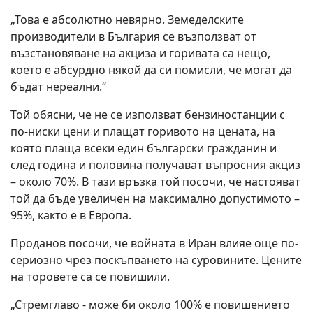
„Това е абсолютно невярно. Земеделските
производители в България се възползват от
възстановяване на акциза и горивата са нещо,
което е абсурдно някой да си помисли, че могат да
бъдат нереални.“
Той обясни, че не се използват бензиностанции с
по-ниски цени и плащат горивото на цената, на
която плаща всеки един български гражданин и
след година и половина получават въпросния акциз
– около 70%. В тази връзка той посочи, че настояват
той да бъде увеличен на максимално допустимото –
95%, както е в Европа.
Проданов посочи, че войната в Иран влияе още по-
сериозно чрез поскъпването на суровините. Цените
на торовете са се повишили.
„Стремглаво - може би около 100% е повишението