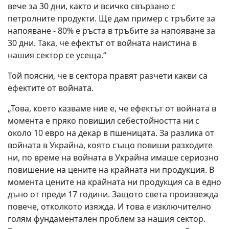
вече за 30 дни, както и всичко свързано с
петролните продукти. Ще дам пример с тръбите за
напояване - 80% е ръста в тръбите за напояване за
30 дни. Така, че ефектът от войната наистина в
нашия сектор се усеща.“
Той поясни, че в сектора правят разчети какви са
ефектите от войната.
„Това, което казваме ние е, че ефектът от войната в
момента е пряко повишил себестойността ни с
около 10 евро на декар в пшеницата. За разлика от
войната в Украйна, която също повиши разходите
ни, по време на войната в Украйна имаше сериозно
повишение на цените на крайната ни продукция. В
момента цените на крайната ни продукция са в едно
дъно от преди 17 години. Защото света произвежда
повече, отколкото изяжда. И това е изключително
голям фундаментален проблем за нашия сектор.