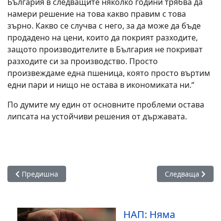
България в следващите няколко години трябва да
намери решение на това какво правим с това
зърно. Какво се случва с него, за да може да бъде
продадено на цени, които да покрият разходите,
защото производителите в България не покриват
разходите си за производство. Просто
произвеждаме една пшеница, която просто въртим
едни пари и нищо не остава в икономиката ни.“
По думите му един от основните проблеми остава
липсата на устойчиви решения от държавата.
Предишна статия: Бедността има лице: 1,4 млн. българи п
Следваща стати
Предишна
Следваща
НАП: Няма