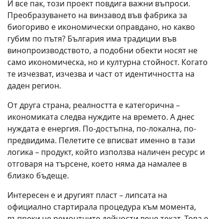
И все пак, този проект повдига важни въпроси.
Преобразуването на винзавод във фабрика за
биогориво е икономически оправдано, но какво
губим по пътя? България има традиции във
винопроизводството, а подобни обекти носят не
само икономическа, но и културна стойност. Когато
те изчезват, изчезва и част от идентичността на
даден регион.
От друга страна, реалността е категорична –
икономиката следва нуждите на времето. А днес
нуждата е енергия. По-достъпна, по-локална, по-
предвидима. Пелетите се вписват именно в тази
логика – продукт, който използва наличен ресурс и
отговаря на търсене, което няма да намалее в
близко бъдеще.
Интересен е и другият пласт – липсата на
официално стартирала процедура към момента,
въпреки че ремонтните дейности вече текат. Това е