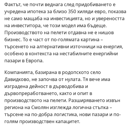
Фактът, че почти веднага след придобиването е
учредена ипотека за близо 350 хиляди евро, показва
не само мащаба на инвестицията, но и увереността
на инвеститора, че този модел има бъдеще.
Производството на пелети отдавна не е нишов
бизнес. То е част от по-голямата картина –
търсенето на алтернативни източници на енергия,
особено в контекста на нестабилните енергийни
пазари в Европа.
Компанията, базирана в родопското село
Давидково
, не започва от нулата. Тя вече има
изградена дейност в дърводобива и
дървопреработването, както и опит в
производството на пелети. Разширяването извън
региона на Смолян изглежда логична стъпка –
търсене на по-добра логистика, нови пазари и по-
голям производствен капацитет.