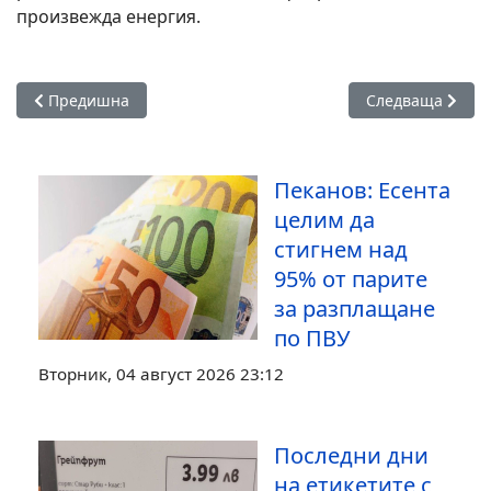
произвежда енергия.
Предишна статия: Парадоксът на имотния пазар: нови сгр
Следваща статия
Предишна
Следваща
Пеканов: Есента
целим да
стигнем над
95% от парите
за разплащане
по ПВУ
Вторник, 04 август 2026 23:12
Последни дни
на етикетите с