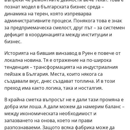
познат модел в българската бизнес среда –
динамика на терен, която изпреварва
административните процеси. Понякога това е знак
за предприемаческа смелост, друг път – за системен
дефицит в координацията между институции и
бизнес.
Историята на бившия винзавод в
Руен
е повече от
локална новина. Тя е отражение на по-широка
тенденция – трансформацията на индустриалния
пейзаж в България. Места, които някога са
създавали вкус, днес създават топлина. И в този
преход има както логика, така и носталгия.
В крайна сметка въпросът не е дали тази промяна е
добра или лоша. А дали можем да намерим баланс –
между икономическата необходимост и
запазването на онова, което ни прави
разпознаваеми. Защото всяка фабрика може да