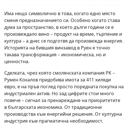
Има нещо символично в това, когато едно място
сменя предназначението си. Особено когато става
дума за пространство, в което дълги години се е
произвеждало вино – продукт на време, търпение и
култура – а днес се подготвя да произвежда енергия.
Историята на бившия винзавод в
Руен
е точно
такава трансформация – икономическа, но и
ценностна.
Сделката, чрез която смолянската компания
РК –
Румен Кокалов
придобива имота за 411 хиляди
евро, е на пръв поглед просто поредната покупка на
индустриален актив. Но зад цифрите стои много
повече – сигнал за пренареждане на приоритетите
в българската икономика. От традиционни
производства към енергийни решения. От културна
индустрия към прагматична необходимост.